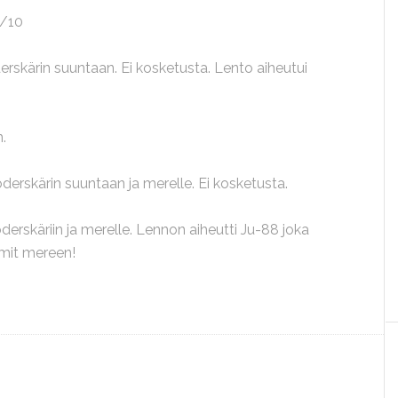
2/10
erskärin suuntaan. Ei kosketusta. Lento aiheutui
n.
derskärin suuntaan ja merelle. Ei kosketusta.
derskäriin ja merelle. Lennon aiheutti Ju-88 joka
mmit mereen!