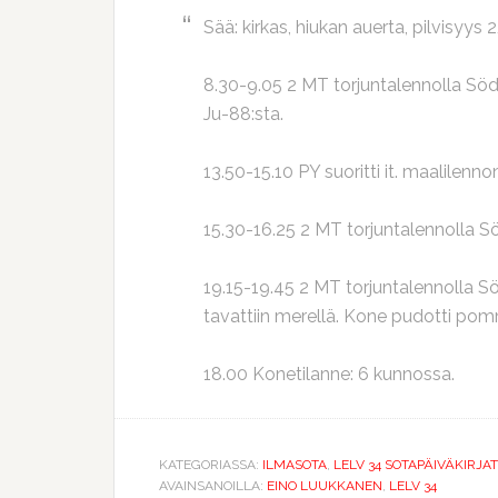
Sää: kirkas, hiukan auerta, pilvisyys 
8.30-9.05 2 MT torjuntalennolla Söd
Ju-88:sta.
13.50-15.10 PY suoritti it. maalilenno
15.30-16.25 2 MT torjuntalennolla Sö
19.15-19.45 2 MT torjuntalennolla Sö
tavattiin merellä. Kone pudotti po
18.00 Konetilanne: 6 kunnossa.
KATEGORIASSA:
ILMASOTA
,
LELV 34 SOTAPÄIVÄKIRJAT
AVAINSANOILLA:
EINO LUUKKANEN
,
LELV 34