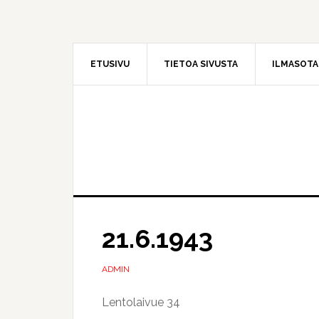
Hyppää
Hyppää
pääsisältöön
ensisijaiseen
sivupalkkiin
ETUSIVU
TIETOA SIVUSTA
ILMASOT
21.6.1943
ADMIN
Lentolaivue 34