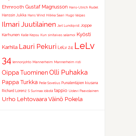
Ehrnrooth
Gustaf Magnusson
Hans-Ulrich Rudel
Hanssin Jukka
Hans Wind
Hilkka Saari
Hugo Valpas
Ilmari Juutilainen
Joppe
Jarl Lundqvist
Kyösti
Karhunen
Kalle Kepsu
Kun sinitaivas salamoi
LeLv
Lauri Pekuri
Karhila
LeLv 24
34
lennonjohto
Mannerheim
Mannerheim risti
Olli Puhakka
Oippa Tuominen
Pappa Turkka
Punalentäjien kiusana
Pelle Sovelius
tappio
Richard Lorenz
S
Surinaa idästä
Uolevi Paavolainen
Urho Lehtovaara
Väinö Pokela