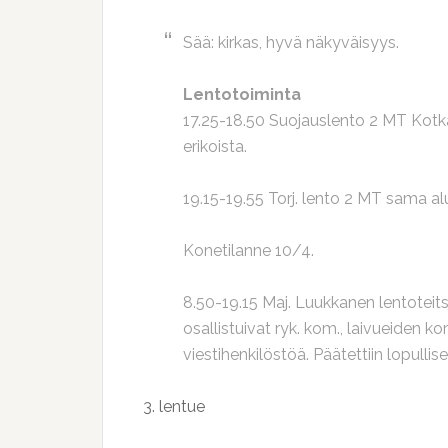
Sää: kirkas, hyvä näkyväisyys.
Lentotoiminta
17.25-18.50 Suojauslento 2 MT Kotka
erikoista.
19.15-19.55 Torj. lento 2 MT sama alu
Konetilanne 10/4.
8.50-19.15 Maj. Luukkanen lentoteit
osallistuivat ryk. kom., laivueiden kom
viestihenkilöstöä. Päätettiin lopullise
3. lentue