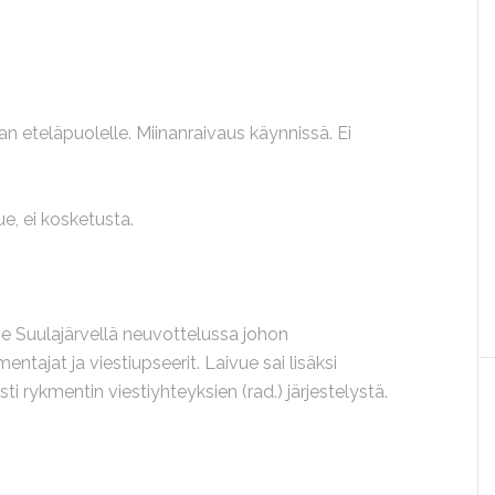
n eteläpuolelle. Miinanraivaus käynnissä. Ei
e, ei kosketusta.
se Suulajärvellä neuvottelussa johon
entajat ja viestiupseerit. Laivue sai lisäksi
sti rykmentin viestiyhteyksien (rad.) järjestelystä.