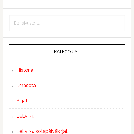
Ensisijainen
Etsi
sivupalkki
sivustolta
KATEGORIAT
Historia
Ilmasota
Kirjat
LeLv 34
LeLv 34 sotapäiväkirjat