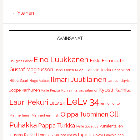
Yleinen
AVAINSANAT
Eino Luukkanen
Erkki Ehrnrooth
Douglas Bader
Gustaf Magnusson
Hanssin Jukka
Hans-Ulrich Rudel
Hans Wind
Ilmari Juutilainen
Hilkka Saari
Hugo Valpas
Jarl Lundqvist
Kyösti Karhila
Joppe Karhunen
Kalle Kepsu
Kun sinitaivas salamoi
LeLv 34
Lauri Pekuri
LeLv 24
lennonjohto
Olli
Oippa Tuominen
Mannerheim
Mannerheim risti
Puhakka
Pappa Turkka
Punalentäjien
Pelle Sovelius
tappio
kiusana
Richard Lorenz
S
Surinaa idästä
Uolevi Paavolainen