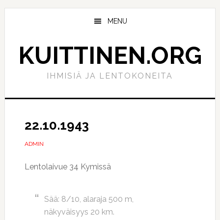
Hyppää
Hyppää
pääsisältöön
ensisijaiseen
MENU
sivupalkkiin
KUITTINEN.ORG
IHMISIÄ JA LENTOKONEITA
22.10.1943
ADMIN
Lentolaivue 34 Kymissä
Sää: 8/10, alaraja 500 m,
näkyväisyys 20 km.