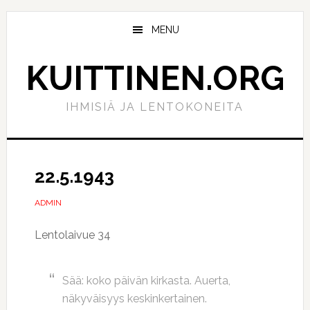
Hyppää
Hyppää
pääsisältöön
ensisijaiseen
MENU
sivupalkkiin
KUITTINEN.ORG
IHMISIÄ JA LENTOKONEITA
22.5.1943
ADMIN
Lentolaivue 34
Sää: koko päivän kirkasta. Auerta,
näkyväisyys keskinkertainen.