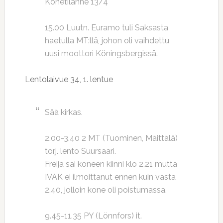
Konetilanne 13/4
15.00 Luutn. Euramo tuli Saksasta
haetulla MT:llä, johon oli vaihdettu
uusi moottori Köningsbergissä.
Lentolaivue 34, 1. lentue
Sää kirkas.
2.00-3.40 2 MT (Tuominen, Mäittälä)
torj. lento Suursaari.
Freija sai koneen kiinni klo 2.21 mutta
IVAK ei ilmoittanut ennen kuin vasta
2.40, jolloin kone oli poistumassa.
9.45-11.35 PY (Lönnfors) it.