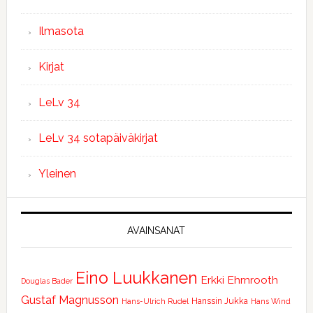
Ilmasota
Kirjat
LeLv 34
LeLv 34 sotapäiväkirjat
Yleinen
AVAINSANAT
Eino Luukkanen
Erkki Ehrnrooth
Douglas Bader
Gustaf Magnusson
Hanssin Jukka
Hans-Ulrich Rudel
Hans Wind