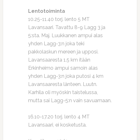
Lentotoiminta
10.25-11.40 torj. lento 5 MT
Lavansaari. Tavattu 8-9 Lagg 3 ja
5:sta. Maj. Luukkanen ampui alas
yhden Lagg-3:n joka teki
pakkolaskun mereen ja upposi.
Lavansaaresta 1.5 km itään
Erkinheimo ampui samoin alas
yhden Lagg-3:n joka putosi 4 km
Lavansaaresta länteen. Luutn.
Karhila oli myöskin taistelussa,
mutta sai Lagg-5:n vain savuamaan.
16.10-17.20 torj. lento 4 MT
Lavansaari, ei kosketusta.