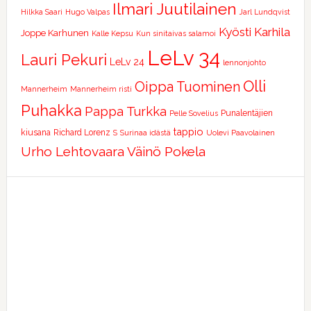
Ilmari Juutilainen
Hilkka Saari
Hugo Valpas
Jarl Lundqvist
Kyösti Karhila
Joppe Karhunen
Kalle Kepsu
Kun sinitaivas salamoi
LeLv 34
Lauri Pekuri
LeLv 24
lennonjohto
Olli
Oippa Tuominen
Mannerheim
Mannerheim risti
Puhakka
Pappa Turkka
Punalentäjien
Pelle Sovelius
tappio
kiusana
Richard Lorenz
S
Surinaa idästä
Uolevi Paavolainen
Urho Lehtovaara
Väinö Pokela