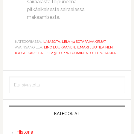
sairaalasta toipuneena
pitkäaikaisesta sairaalassa
makaamisesta.
KATEGORIASSA:
ILMASOTA
,
LELV 34 SOTAPÄIVÄKIRJAT
AVAINSANOILLA:
EINO LUUKKANEN
,
ILMARI JUUTILAINEN
,
KYÖSTI KARHILA
,
LELV 34
,
OIPPA TUOMINEN
,
OLLI PUHAKKA
Ensisijainen
Etsi
sivupalkki
sivustolta
KATEGORIAT
Historia