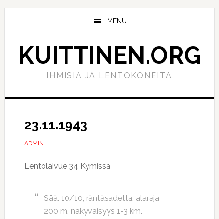
Hyppää
Hyppää
pääsisältöön
ensisijaiseen
MENU
sivupalkkiin
KUITTINEN.ORG
IHMISIÄ JA LENTOKONEITA
23.11.1943
ADMIN
Lentolaivue 34 Kymissä
Sää: 10/10, räntäsadetta, alaraja
200 m, näkyväisyys 1-3 km.