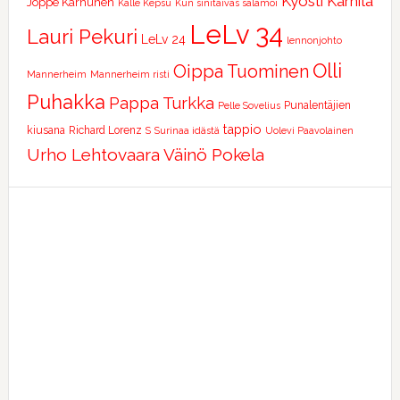
Kyösti Karhila
Joppe Karhunen
Kalle Kepsu
Kun sinitaivas salamoi
LeLv 34
Lauri Pekuri
LeLv 24
lennonjohto
Olli
Oippa Tuominen
Mannerheim
Mannerheim risti
Puhakka
Pappa Turkka
Punalentäjien
Pelle Sovelius
tappio
kiusana
Richard Lorenz
S
Surinaa idästä
Uolevi Paavolainen
Urho Lehtovaara
Väinö Pokela