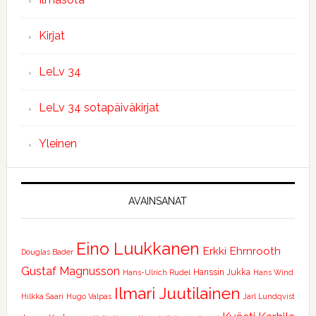
Kirjat
LeLv 34
LeLv 34 sotapäiväkirjat
Yleinen
AVAINSANAT
Eino Luukkanen
Erkki Ehrnrooth
Douglas Bader
Gustaf Magnusson
Hanssin Jukka
Hans-Ulrich Rudel
Hans Wind
Ilmari Juutilainen
Hilkka Saari
Hugo Valpas
Jarl Lundqvist