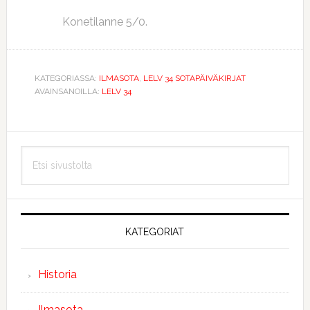
Konetilanne 5/0.
KATEGORIASSA:
ILMASOTA
,
LELV 34 SOTAPÄIVÄKIRJAT
AVAINSANOILLA:
LELV 34
Ensisijainen
Etsi
sivupalkki
sivustolta
KATEGORIAT
Historia
Ilmasota