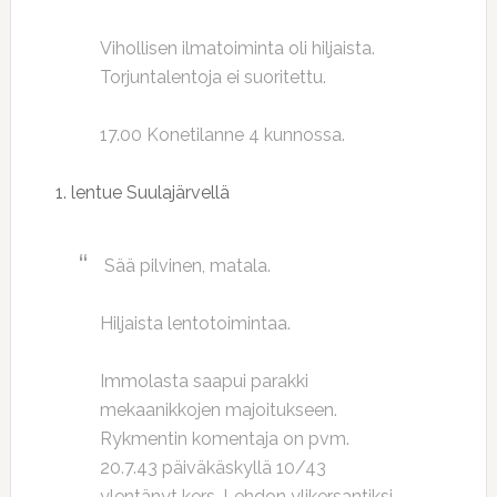
Vihollisen ilmatoiminta oli hiljaista.
Torjuntalentoja ei suoritettu.
17.00 Konetilanne 4 kunnossa.
1. lentue Suulajärvellä
Sää pilvinen, matala.
Hiljaista lentotoimintaa.
Immolasta saapui parakki
mekaanikkojen majoitukseen.
Rykmentin komentaja on pvm.
20.7.43 päiväkäskyllä 10/43
ylentänyt kers. Lehdon ylikersantiksi