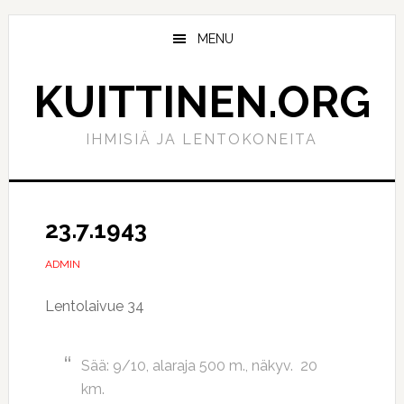
Hyppää
Hyppää
pääsisältöön
ensisijaiseen
MENU
sivupalkkiin
KUITTINEN.ORG
IHMISIÄ JA LENTOKONEITA
23.7.1943
ADMIN
Lentolaivue 34
Sää: 9/10, alaraja 500 m., näkyv. 20
km.