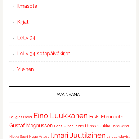
Ilmasota
Kirjat
LeLv 34
LeLv 34 sotapäiväkirjat
Yleinen
AVAINSANAT
Eino Luukkanen
Erkki Ehrnrooth
Douglas Bader
Gustaf Magnusson
Hanssin Jukka
Hans-Ulrich Rudel
Hans Wind
Ilmari Juutilainen
Hilkka Saari
Hugo Valpas
Jarl Lundqvist