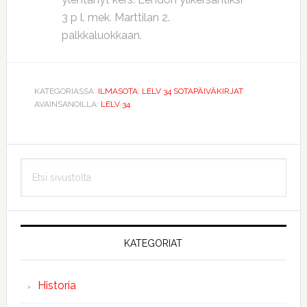
3 p l. mek. Marttilan 2.
palkkaluokkaan.
KATEGORIASSA:
ILMASOTA
,
LELV 34 SOTAPÄIVÄKIRJAT
AVAINSANOILLA:
LELV 34
Ensisijainen
Etsi
sivupalkki
sivustolta
KATEGORIAT
Historia