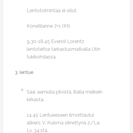
Lentotoimintaa ei ollut.
Konetilanne 7+1 (IH).
9.30-18.45 Eversti Lorentz
lentoteitse tarkastusmatkalla Utin
tukikohdassa.
3. lentue
Sää: aamulla pilvistä, illalla melkein
kirkasta.
14.45 Lentueeseen ilmoittautui
alikers. V. Kuisma siirrettynä 2./Le.
Lv. 34:stä.