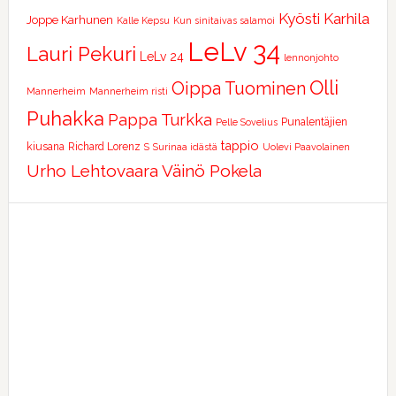
Kyösti Karhila
Joppe Karhunen
Kalle Kepsu
Kun sinitaivas salamoi
LeLv 34
Lauri Pekuri
LeLv 24
lennonjohto
Olli
Oippa Tuominen
Mannerheim
Mannerheim risti
Puhakka
Pappa Turkka
Punalentäjien
Pelle Sovelius
tappio
kiusana
Richard Lorenz
S
Surinaa idästä
Uolevi Paavolainen
Urho Lehtovaara
Väinö Pokela