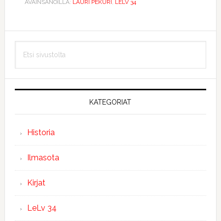
AVAINSANOILLA:
LAURI PEKURI
,
LELV 34
Ensisijainen
Etsi
sivupalkki
sivustolta
KATEGORIAT
Historia
Ilmasota
Kirjat
LeLv 34