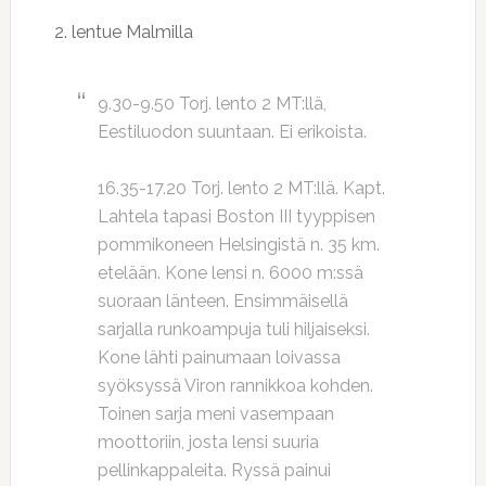
2. lentue Malmilla
9.30-9.50 Torj. lento 2 MT:llä,
Eestiluodon suuntaan. Ei erikoista.
16.35-17.20 Torj. lento 2 MT:llä. Kapt.
Lahtela tapasi Boston III tyyppisen
pommikoneen Helsingistä n. 35 km.
etelään. Kone lensi n. 6000 m:ssä
suoraan länteen. Ensimmäisellä
sarjalla runkoampuja tuli hiljaiseksi.
Kone lähti painumaan loivassa
syöksyssä Viron rannikkoa kohden.
Toinen sarja meni vasempaan
moottoriin, josta lensi suuria
pellinkappaleita. Ryssä painui