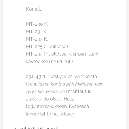
Konetil.
MT-230 K.
MT-231 K.
MT-233 K.
MT-225 (Huollossa)
MT-233 (Huollossa. Kierrosmittarin
käytöakseli murtunut.)
23.8.43 tuli käsky: ylesi vänrikeistä
(vänr.
tässä kohtaa päiväkirjassa vain
tyhjä tila, ei nimeä
) ilmoittautuu
24.8.43 klo 08.00 Hels.
torjuntakeskukseen. Kyseessä
lennonjohto häl. aikaan.
1. lentue Suulajärvellä