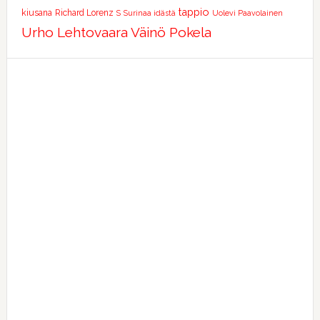
tappio
kiusana
Richard Lorenz
S
Surinaa idästä
Uolevi Paavolainen
Urho Lehtovaara
Väinö Pokela