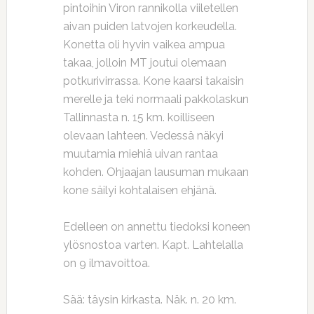
pintoihin Viron rannikolla viiletellen
aivan puiden latvojen korkeudella.
Konetta oli hyvin vaikea ampua
takaa, jolloin MT joutui olemaan
potkurivirrassa. Kone kaarsi takaisin
merelle ja teki normaali pakkolaskun
Tallinnasta n. 15 km. koilliseen
olevaan lahteen. Vedessä näkyi
muutamia miehiä uivan rantaa
kohden. Ohjaajan lausuman mukaan
kone säilyi kohtalaisen ehjänä.
Edelleen on annettu tiedoksi koneen
ylösnostoa varten. Kapt. Lahtelalla
on 9 ilmavoittoa.
Sää: täysin kirkasta. Näk. n. 20 km.