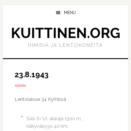
Hyppää
Hyppää
pääsisältöön
ensisijaiseen
MENU
sivupalkkiin
KUITTINEN.ORG
IHMISIÄ JA LENTOKONEITA
23.8.1943
ADMIN
Lentolaivue 34 Kymissä
Sää: 6/10, alaraja 1500 m.,
näkyväisyys 40 km.