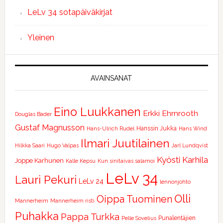
LeLv 34 sotapäiväkirjat
Yleinen
AVAINSANAT
Eino Luukkanen
Erkki Ehrnrooth
Douglas Bader
Gustaf Magnusson
Hanssin Jukka
Hans-Ulrich Rudel
Hans Wind
Ilmari Juutilainen
Hilkka Saari
Hugo Valpas
Jarl Lundqvist
Kyösti Karhila
Joppe Karhunen
Kalle Kepsu
Kun sinitaivas salamoi
LeLv 34
Lauri Pekuri
LeLv 24
lennonjohto
Olli
Oippa Tuominen
Mannerheim
Mannerheim risti
Puhakka
Pappa Turkka
Punalentäjien
Pelle Sovelius