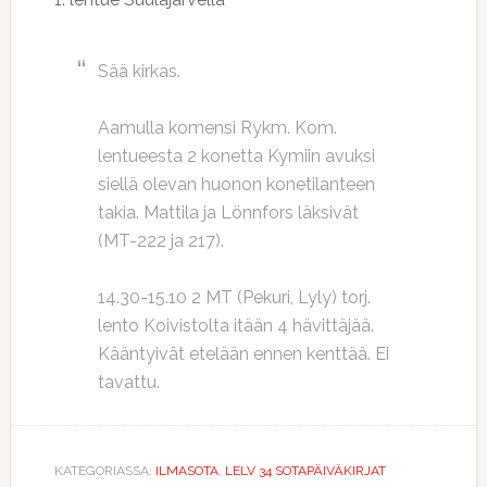
Sää kirkas.
Aamulla komensi Rykm. Kom.
lentueesta 2 konetta Kymiin avuksi
siellä olevan huonon konetilanteen
takia. Mattila ja Lönnfors läksivät
(MT-222 ja 217).
14.30-15.10 2 MT (Pekuri, Lyly) torj.
lento Koivistolta itään 4 hävittäjää.
Kääntyivät etelään ennen kenttää. Ei
tavattu.
KATEGORIASSA:
ILMASOTA
,
LELV 34 SOTAPÄIVÄKIRJAT