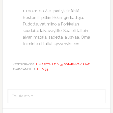
10.00-11.00 Ajeli pari yksinäistä
Boston III pitkin Helsingin kattoja.
Pudottelivat miinoja Porkkalan
seuduille laivaväylille. Sää oli tällöin
aivan matala, sadetta ja usvaa. Oma
toiminta ei tullut kysymykseen.
KATEGORIASSA:
ILMASOTA
,
LELV 34 SOTAPÄIVÄKIRJAT
AVAINSANOILLA:
LELV 34
Ensisijainen
Etsi
sivupalkki
sivustolta