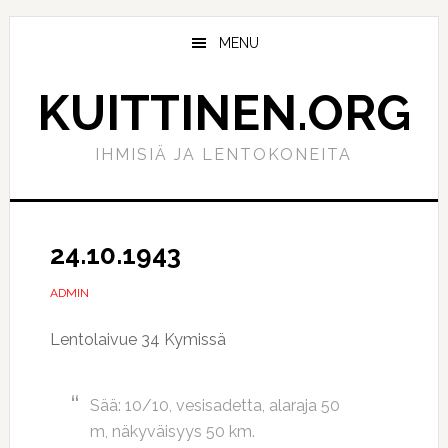
Hyppää
Hyppää
pääsisältöön
ensisijaiseen
MENU
sivupalkkiin
KUITTINEN.ORG
IHMISIÄ JA LENTOKONEITA
24.10.1943
ADMIN
Lentolaivue 34 Kymissä
Sää: 10/10, vesisadetta, alaraja 50
m, näkyväisyys 50 km.