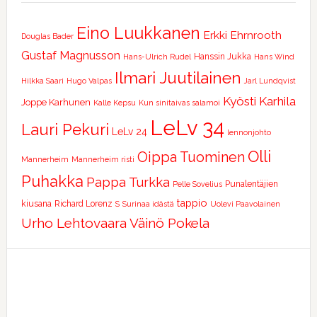
Eino Luukkanen
Erkki Ehrnrooth
Douglas Bader
Gustaf Magnusson
Hanssin Jukka
Hans-Ulrich Rudel
Hans Wind
Ilmari Juutilainen
Hilkka Saari
Hugo Valpas
Jarl Lundqvist
Kyösti Karhila
Joppe Karhunen
Kalle Kepsu
Kun sinitaivas salamoi
LeLv 34
Lauri Pekuri
LeLv 24
lennonjohto
Olli
Oippa Tuominen
Mannerheim
Mannerheim risti
Puhakka
Pappa Turkka
Punalentäjien
Pelle Sovelius
tappio
kiusana
Richard Lorenz
S
Surinaa idästä
Uolevi Paavolainen
Urho Lehtovaara
Väinö Pokela