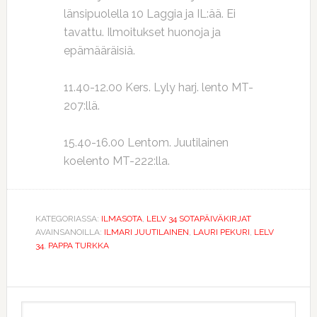
länsipuolella 10 Laggia ja IL:ää. Ei
tavattu. Ilmoitukset huonoja ja
epämääräisiä.
11.40-12.00 Kers. Lyly harj. lento MT-
207:llä.
15.40-16.00 Lentom. Juutilainen
koelento MT-222:lla.
KATEGORIASSA:
ILMASOTA
,
LELV 34 SOTAPÄIVÄKIRJAT
AVAINSANOILLA:
ILMARI JUUTILAINEN
,
LAURI PEKURI
,
LELV
34
,
PAPPA TURKKA
Ensisijainen
Etsi