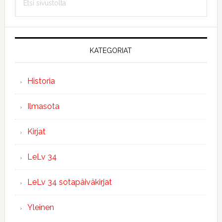
sivupalkki
sivustolta
KATEGORIAT
Historia
Ilmasota
Kirjat
LeLv 34
LeLv 34 sotapäiväkirjat
Yleinen