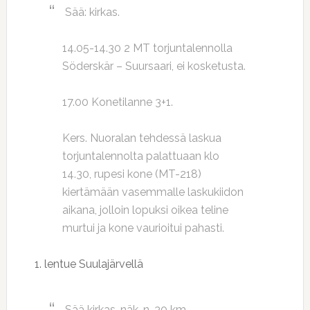
Sää: kirkas.
14.05-14.30 2 MT torjuntalennolla
Söderskär – Suursaari, ei kosketusta.
17.00 Konetilanne 3+1.
Kers. Nuoralan tehdessä laskua
torjuntalennolta palattuaan klo
14.30, rupesi kone (MT-218)
kiertämään vasemmalle laskukiidon
aikana, jolloin lopuksi oikea teline
murtui ja kone vaurioitui pahasti.
1. lentue Suulajärvellä
Sää kirkas, näk. n. 30 km.