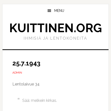
Hyppää
Hyppää
pääsisältöön
ensisijaiseen
MENU
sivupalkkiin
KUITTINEN.ORG
IHMISIÄ JA LENTOKONEITA
25.7.1943
ADMIN
Lentolaivue 34
Sää: melkein kirkas.