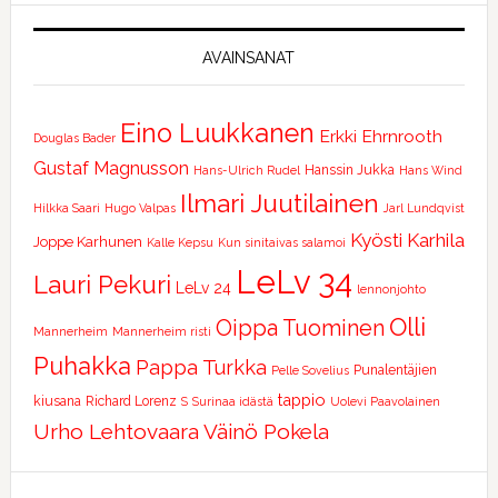
AVAINSANAT
Eino Luukkanen
Erkki Ehrnrooth
Douglas Bader
Gustaf Magnusson
Hanssin Jukka
Hans-Ulrich Rudel
Hans Wind
Ilmari Juutilainen
Hilkka Saari
Hugo Valpas
Jarl Lundqvist
Kyösti Karhila
Joppe Karhunen
Kalle Kepsu
Kun sinitaivas salamoi
LeLv 34
Lauri Pekuri
LeLv 24
lennonjohto
Olli
Oippa Tuominen
Mannerheim
Mannerheim risti
Puhakka
Pappa Turkka
Punalentäjien
Pelle Sovelius
tappio
kiusana
Richard Lorenz
S
Surinaa idästä
Uolevi Paavolainen
Urho Lehtovaara
Väinö Pokela