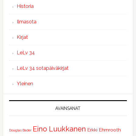
Historia
Ilmasota
Kirjat
LeLv 34
LeLv 34 sotapäiväkirjat
Yleinen
AVAINSANAT
Eino Luukkanen
Erkki Ehrnrooth
Douglas Bader