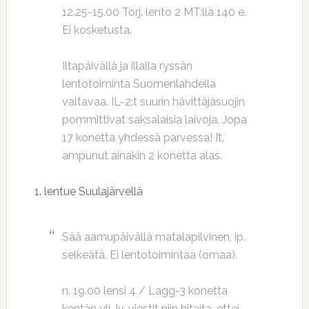
12.25-15.00 Torj. lento 2 MT:llä 140 e.
Ei kosketusta.
Iltapäivällä ja illalla ryssän
lentotoiminta Suomenlahdella
valtavaa. IL-2:t suurin hävittäjäsuojin
pommittivat saksalaisia laivoja. Jopa
17 konetta yhdessä parvessa! It.
ampunut ainakin 2 konetta alas.
1. lentue Suulajärvellä
Sää aamupäivällä matalapilvinen, ip.
selkeätä. Ei lentotoimintaa (omaa).
n. 19.00 lensi 4 / Lagg-3 konetta
kentän yli. Iv. viestit niin hitaita, ettei