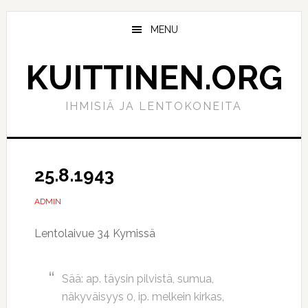
Hyppää
Hyppää
pääsisältöön
ensisijaiseen
MENU
sivupalkkiin
KUITTINEN.ORG
IHMISIÄ JA LENTOKONEITA
25.8.1943
ADMIN
Lentolaivue 34 Kymissä
Sää: ap. täysin pilvistä, sumua,
näkyväisyys 0, ip. melkein kirkas,