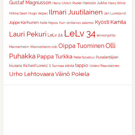
Gustaf Magnusson
Hanssin Jukka
Hans-Ulrich Rudel
Hans Wind
Ilmari Juutilainen
Hilkka Saari
Hugo Valpas
Jarl Lundqvist
Kyösti Karhila
Joppe Karhunen
Kalle Kepsu
Kun sinitaivas salamoi
LeLv 34
Lauri Pekuri
LeLv 24
lennonjohto
Olli
Oippa Tuominen
Mannerheim
Mannerheim risti
Puhakka
Pappa Turkka
Punalentäjien
Pelle Sovelius
tappio
kiusana
Richard Lorenz
S
Surinaa idästä
Uolevi Paavolainen
Urho Lehtovaara
Väinö Pokela