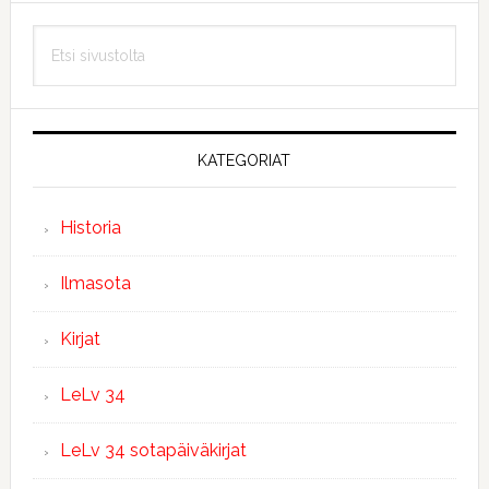
Ensisijainen
Etsi
sivupalkki
sivustolta
KATEGORIAT
Historia
Ilmasota
Kirjat
LeLv 34
LeLv 34 sotapäiväkirjat