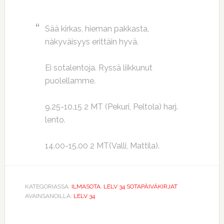
Sää kirkas, hieman pakkasta,
näkyväisyys erittäin hyvä.
Ei sotalentoja. Ryssä liikkunut
puolellamme.
9.25-10.15 2 MT (Pekuri, Peltola) harj.
lento.
14.00-15.00 2 MT(Valli, Mattila).
KATEGORIASSA:
ILMASOTA
,
LELV 34 SOTAPÄIVÄKIRJAT
AVAINSANOILLA:
LELV 34