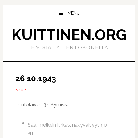
Hyppää
Hyppää
pääsisältöön
ensisijaiseen
MENU
sivupalkkiin
KUITTINEN.ORG
IHMISIÄ JA LENTOKONEITA
26.10.1943
ADMIN
Lentolaivue 34 Kymissä
Sää: melkein kirkas, näkyväisyys 50
km.