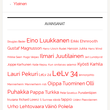
Yleinen
AVAINSANAT
Eino Luukkanen
Erkki Ehrnrooth
Douglas Bader
Gustaf Magnusson
Hanssin Jukka
Hans-Ulrich Rudel
Hans Wind
Ilmari Juutilainen
Hilkka Saari
Hugo Valpas
Jarl Lundqvist
Kyösti Karhila
Joppe Karhunen
Kalle Kepsu
Kun sinitaivas salamoi
LeLv 34
Lauri Pekuri
LeLv 24
lennonjohto
Olli
Oippa Tuominen
Mannerheim
Mannerheim risti
Puhakka
Pappa Turkka
Punalentäjien
Pelle Sovelius
tappio
kiusana
Richard Lorenz
S
Surinaa idästä
Uolevi Paavolainen
Urho Lehtovaara
Väinö Pokela