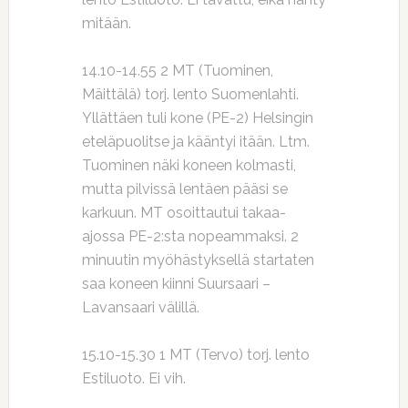
mitään.
14.10-14.55 2 MT (Tuominen,
Mäittälä) torj. lento Suomenlahti.
Yllättäen tuli kone (PE-2) Helsingin
eteläpuolitse ja kääntyi itään. Ltm.
Tuominen näki koneen kolmasti,
mutta pilvissä lentäen pääsi se
karkuun. MT osoittautui takaa-
ajossa PE-2:sta nopeammaksi. 2
minuutin myöhästyksellä startaten
saa koneen kiinni Suursaari –
Lavansaari välillä.
15.10-15.30 1 MT (Tervo) torj. lento
Estiluoto. Ei vih.