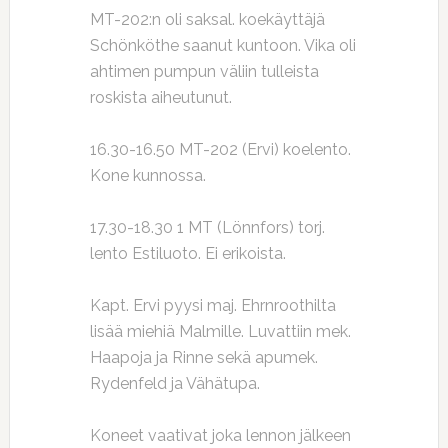
MT-202:n oli saksal. koekäyttäjä
Schönköthe saanut kuntoon. Vika oli
ahtimen pumpun väliin tulleista
roskista aiheutunut.
16.30-16.50 MT-202 (Ervi) koelento.
Kone kunnossa.
17.30-18.30 1 MT (Lönnfors) torj.
lento Estiluoto. Ei erikoista.
Kapt. Ervi pyysi maj. Ehrnroothilta
lisää miehiä Malmille. Luvattiin mek.
Haapoja ja Rinne sekä apumek.
Rydenfeld ja Vähätupa.
Koneet vaativat joka lennon jälkeen