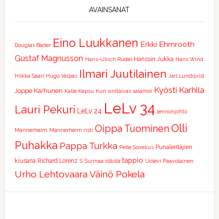
AVAINSANAT
Eino Luukkanen
Erkki Ehrnrooth
Douglas Bader
Gustaf Magnusson
Hanssin Jukka
Hans-Ulrich Rudel
Hans Wind
Ilmari Juutilainen
Hilkka Saari
Hugo Valpas
Jarl Lundqvist
Kyösti Karhila
Joppe Karhunen
Kalle Kepsu
Kun sinitaivas salamoi
LeLv 34
Lauri Pekuri
LeLv 24
lennonjohto
Olli
Oippa Tuominen
Mannerheim
Mannerheim risti
Puhakka
Pappa Turkka
Punalentäjien
Pelle Sovelius
tappio
kiusana
Richard Lorenz
S
Surinaa idästä
Uolevi Paavolainen
Urho Lehtovaara
Väinö Pokela