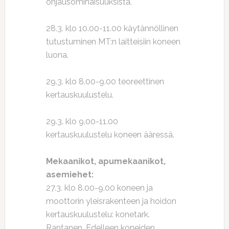
ohjausominaisuuksista.
28.3. klo 10.00-11.00 käytännöllinen
tutustuminen MT:n laitteisiin koneen
luona.
29.3. klo 8.00-9.00 teoreettinen
kertauskuulustelu.
29.3. klo 9.00-11.00
kertauskuulustelu koneen ääressä.
Mekaanikot, apumekaanikot,
asemiehet:
27.3. klo 8.00-9.00 koneen ja
moottorin yleisrakenteen ja hoidon
kertauskuulustelu: konetark.
Rantanen. Edelleen koneiden