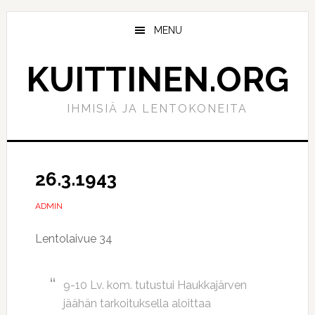
Hyppää
Hyppää
pääsisältöön
ensisijaiseen
MENU
sivupalkkiin
KUITTINEN.ORG
IHMISIÄ JA LENTOKONEITA
26.3.1943
ADMIN
Lentolaivue 34
9-10 Lv. kom. tutustui Haukkajärven
jäähän tarkoituksella aloittaa