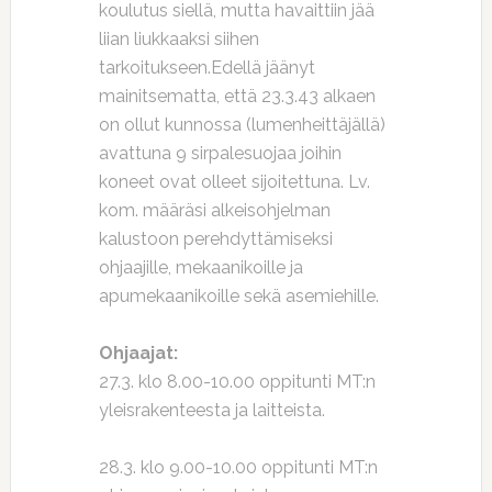
koulutus siellä, mutta havaittiin jää
liian liukkaaksi siihen
tarkoitukseen.Edellä jäänyt
mainitsematta, että 23.3.43 alkaen
on ollut kunnossa (lumenheittäjällä)
avattuna 9 sirpalesuojaa joihin
koneet ovat olleet sijoitettuna. Lv.
kom. määräsi alkeisohjelman
kalustoon perehdyttämiseksi
ohjaajille, mekaanikoille ja
apumekaanikoille sekä asemiehille.
Ohjaajat:
27.3. klo 8.00-10.00 oppitunti MT:n
yleisrakenteesta ja laitteista.
28.3. klo 9.00-10.00 oppitunti MT:n