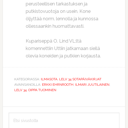
perusteellisen tarkastuksen ja
putkistovuotoja on usein. Kone
öljyttää norm. lennolla ja kunnossa
ollessaankin huomattavasti.
Kupariseppä O. Lind VL:ltä
komennettiin Uttiin jatkamaan siellä
olevia koneiden ja putkien korjausta.
KATEGORIASSA:
ILMASOTA
,
LELV 34 SOTAPÄIVÄKIRJAT
AVAINSANOILLA:
ERKKI EHRNROOTH
,
ILMARI JUUTILAINEN
,
LELV 34
,
OIPPA TUOMINEN
Ensisijainen
Etsi
sivupalkki
sivustolta