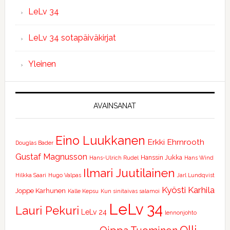
LeLv 34
LeLv 34 sotapäiväkirjat
Yleinen
AVAINSANAT
Eino Luukkanen
Erkki Ehrnrooth
Douglas Bader
Gustaf Magnusson
Hanssin Jukka
Hans-Ulrich Rudel
Hans Wind
Ilmari Juutilainen
Hilkka Saari
Hugo Valpas
Jarl Lundqvist
Kyösti Karhila
Joppe Karhunen
Kalle Kepsu
Kun sinitaivas salamoi
LeLv 34
Lauri Pekuri
LeLv 24
lennonjohto