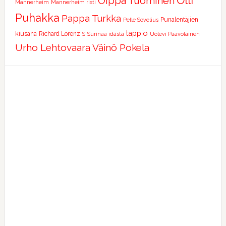
Olli
Oippa Tuominen
Mannerheim
Mannerheim risti
Puhakka
Pappa Turkka
Punalentäjien
Pelle Sovelius
tappio
kiusana
Richard Lorenz
S
Surinaa idästä
Uolevi Paavolainen
Urho Lehtovaara
Väinö Pokela