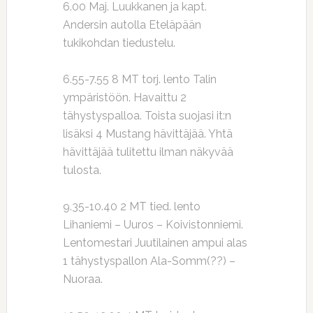
6.00 Maj. Luukkanen ja kapt.
Andersin autolla Eteläpään
tukikohdan tiedustelu.
6.55-7.55 8 MT torj. lento Talin
ympäristöön. Havaittu 2
tähystyspalloa. Toista suojasi it:n
lisäksi 4 Mustang hävittäjää. Yhtä
hävittäjää tulitettu ilman näkyvää
tulosta.
9.35-10.40 2 MT tied. lento
Lihaniemi – Uuros – Koivistonniemi.
Lentomestari Juutilainen ampui alas
1 tähystyspallon Ala-Somm(??) –
Nuoraa.