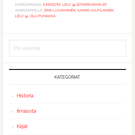
KATEGORIASSA:
ILMASOTA
,
LELV 34 SOTAPÄIVÄKIRJAT
AVAINSANOILLA:
EINO LUUKKANEN
,
ILMARI JUUTILAINEN
,
LELV 34
,
OLLI PUHAKKA
Ensisijainen
Etsi
sivupalkki
sivustolta
KATEGORIAT
Historia
Ilmasota
Kirjat