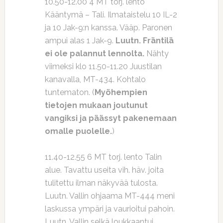
10.50-12.00 4 MT torj. lento
Kääntymä – Tali. Ilmataistelu 10 IL-2
ja 10 Jak-9:n kanssa. Vääp. Paronen
ampui alas 1 Jak-9.
Luutn. Fräntilä
ei ole palannut lennolta.
Nähty
viimeksi klo 11.50-11.20 Juustilan
kanavalla, MT-434. Kohtalo
tuntematon. (
Myöhempien
tietojen mukaan joutunut
vangiksi ja päässyt pakenemaan
omalle puolelle.
)
11.40-12.55 6 MT torj. lento Talin
alue. Tavattu useita vih. häv. joita
tulitettu ilman näkyvää tulosta.
Luutn. Vallin ohjaama MT-444 meni
laskussa ympäri ja vaurioitui pahoin.
Luutn. Vallin selkä loukkaantui