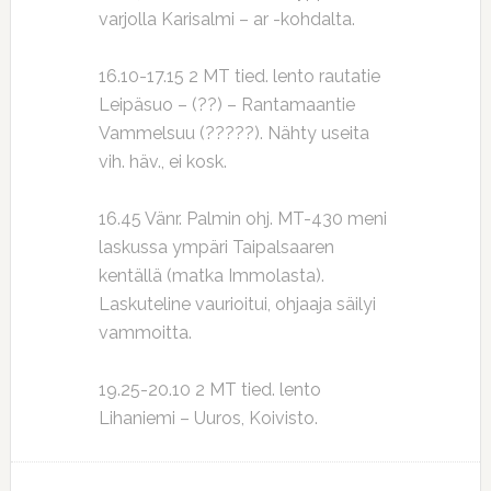
varjolla Karisalmi – ar -kohdalta.
16.10-17.15 2 MT tied. lento rautatie
Leipäsuo – (??) – Rantamaantie
Vammelsuu (?????). Nähty useita
vih. häv., ei kosk.
16.45 Vänr. Palmin ohj. MT-430 meni
laskussa ympäri Taipalsaaren
kentällä (matka Immolasta).
Laskuteline vaurioitui, ohjaaja säilyi
vammoitta.
19.25-20.10 2 MT tied. lento
Lihaniemi – Uuros, Koivisto.