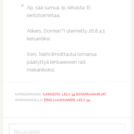
Ap. sää sumua. Ip. kirkasta. Ei
lentotoimintaa.
Alikers. Domier(?) ylennetty 26.8.43
kersantiksi.
Kers. Närhi ilmoittautui lomansa
päätyttyä lentueeseen rad.
mekanikoksi.
KATEGORIASSA:
ILMASOTA
,
LELV 34 SOTAPÄIVÄKIRJAT
AVAINSANOILLA:
EINO LUUKKANEN
,
LELV 34
Ensisijainen
Etsi
sivupalkki