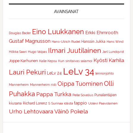
AVAINSANAT
Eino Luukkanen
Erkki Ehrnrooth
Douglas Bader
Gustaf Magnusson
Hanssin Jukka
Hans-Ulrich Rudel
Hans Wind
Ilmari Juutilainen
Hilkka Saari
Hugo Valpas
Jarl Lundqvist
Kyösti Karhila
Joppe Karhunen
Kalle Kepsu
Kun sinitaivas salamoi
LeLv 34
Lauri Pekuri
LeLv 24
lennonjohto
Olli
Oippa Tuominen
Mannerheim
Mannerheim risti
Puhakka
Pappa Turkka
Punalentäjien
Pelle Sovelius
tappio
kiusana
Richard Lorenz
S
Surinaa idästä
Uolevi Paavolainen
Urho Lehtovaara
Väinö Pokela