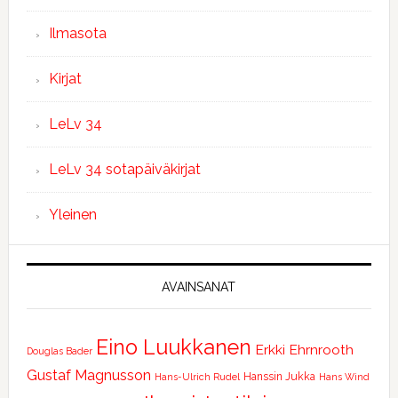
Ilmasota
Kirjat
LeLv 34
LeLv 34 sotapäiväkirjat
Yleinen
AVAINSANAT
Eino Luukkanen
Erkki Ehrnrooth
Douglas Bader
Gustaf Magnusson
Hanssin Jukka
Hans-Ulrich Rudel
Hans Wind