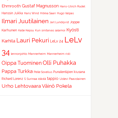
Ehrnrooth
Gustaf Magnusson
Hans-Ulrich Rudel
Hanssin Jukka
Hans Wind
Hilkka Saari
Hugo Valpas
Ilmari Juutilainen
Joppe
Jarl Lundqvist
Kyösti
Karhunen
Kalle Kepsu
Kun sinitaivas salamoi
LeLv
Lauri Pekuri
Karhila
LeLv 24
34
lennonjohto
Mannerheim
Mannerheim risti
Olli Puhakka
Oippa Tuominen
Pappa Turkka
Punalentäjien kiusana
Pelle Sovelius
tappio
Richard Lorenz
S
Surinaa idästä
Uolevi Paavolainen
Urho Lehtovaara
Väinö Pokela