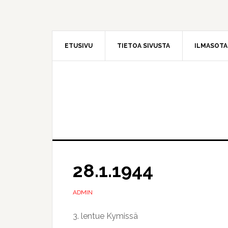
Hyppää
Hyppää
pääsisältöön
ensisijaiseen
sivupalkkiin
ETUSIVU
TIETOA SIVUSTA
ILMASOT
28.1.1944
ADMIN
3. lentue Kymissä