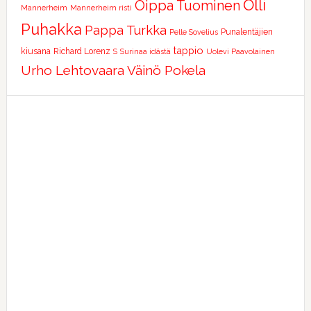
Olli
Oippa Tuominen
Mannerheim
Mannerheim risti
Puhakka
Pappa Turkka
Punalentäjien
Pelle Sovelius
tappio
kiusana
Richard Lorenz
S
Surinaa idästä
Uolevi Paavolainen
Urho Lehtovaara
Väinö Pokela