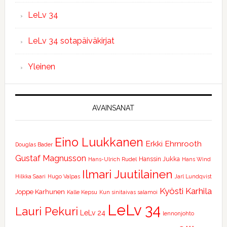
LeLv 34
LeLv 34 sotapäiväkirjat
Yleinen
AVAINSANAT
Eino Luukkanen
Erkki Ehrnrooth
Douglas Bader
Gustaf Magnusson
Hanssin Jukka
Hans-Ulrich Rudel
Hans Wind
Ilmari Juutilainen
Hilkka Saari
Hugo Valpas
Jarl Lundqvist
Kyösti Karhila
Joppe Karhunen
Kalle Kepsu
Kun sinitaivas salamoi
LeLv 34
Lauri Pekuri
LeLv 24
lennonjohto