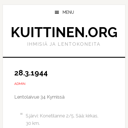
Hyppää
Hyppää
pääsisältöön
ensisijaiseen
MENU
sivupalkkiin
KUITTINEN.ORG
IHMISIÄ JA LENTOKONEITA
28.3.1944
ADMIN
Lentolaivue 34 Kymissä
S.järvi: Konetilanne 2/5. Sää: kirkas,
30 km.