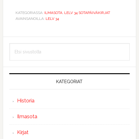
KATEGORIASSA:
ILMASOTA
,
LELV 34 SOTAPÄIVÄKIRJAT
AVAINSANOILLA:
LELV 34
Ensisijainen
Etsi
sivupalkki
sivustolta
KATEGORIAT
Historia
Ilmasota
Kirjat