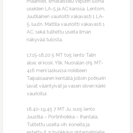
maantiet. Ilmataistelu Viipurin luona
useiden LA-5 ja AC kanssa. Lentom.
Juutilainen vaurioitti vakavasti 1 LA-
5, luutn. Mattila vaurioitti vakavasti 1
AC, sekä tulitettu useita ilman
näkyvää tulosta.
17.15-18.20 5 MT torj. lento Talin
alue, ei kosk. Ylik. Nuoralan ohj. MT-
416 meni laskussa nokilleen
Taipalsaaren kentällä jolloin potkurin
lavat vääntyivät ja vasen siiven kärki
vaurioitui.
18.40-19.45 7 MT Ju. suoj. lento
Juustila – Portinhoikka – Ihantala.
Tulitettu useita vih. koneita ja
estetty IL:n hyökkäys rintamalinjalle.