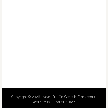
Copyright © 2026 ·
News Pro
On
Genesis Framework
·
WordPress
·
Kirjaudu sisään