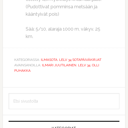
(Pudottivat pomminsa metsään ja
kääntyivät pois)
Sää: 5/10, alaraja 1000 m, väkyv. 25
km.
KATEGORIASSA:
ILMASOTA
,
LELV 34 SOTAPÄIVÄKIRJAT
AVAINSANOILLA:
ILMARI JUUTILAINEN
,
LELV 34
,
OLLI
PUHAKKA
Ensisijainen
Etsi
sivupalkki
sivustolta