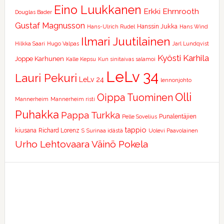
Eino Luukkanen
Erkki Ehrnrooth
Douglas Bader
Gustaf Magnusson
Hanssin Jukka
Hans-Ulrich Rudel
Hans Wind
Ilmari Juutilainen
Hilkka Saari
Hugo Valpas
Jarl Lundqvist
Kyösti Karhila
Joppe Karhunen
Kalle Kepsu
Kun sinitaivas salamoi
LeLv 34
Lauri Pekuri
LeLv 24
lennonjohto
Olli
Oippa Tuominen
Mannerheim
Mannerheim risti
Puhakka
Pappa Turkka
Punalentäjien
Pelle Sovelius
tappio
kiusana
Richard Lorenz
S
Surinaa idästä
Uolevi Paavolainen
Urho Lehtovaara
Väinö Pokela