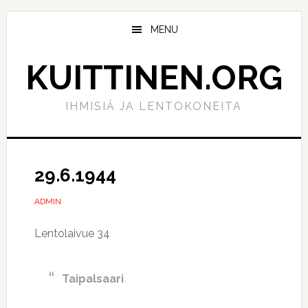
Hyppää
Hyppää
pääsisältöön
ensisijaiseen
MENU
sivupalkkiin
KUITTINEN.ORG
IHMISIÄ JA LENTOKONEITA
29.6.1944
ADMIN
Lentolaivue 34
Taipalsaari