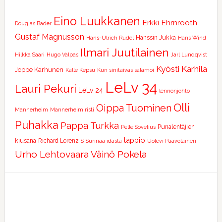
Eino Luukkanen
Erkki Ehrnrooth
Douglas Bader
Gustaf Magnusson
Hanssin Jukka
Hans-Ulrich Rudel
Hans Wind
Ilmari Juutilainen
Hilkka Saari
Hugo Valpas
Jarl Lundqvist
Kyösti Karhila
Joppe Karhunen
Kalle Kepsu
Kun sinitaivas salamoi
LeLv 34
Lauri Pekuri
LeLv 24
lennonjohto
Olli
Oippa Tuominen
Mannerheim
Mannerheim risti
Puhakka
Pappa Turkka
Punalentäjien
Pelle Sovelius
tappio
kiusana
Richard Lorenz
S
Surinaa idästä
Uolevi Paavolainen
Urho Lehtovaara
Väinö Pokela