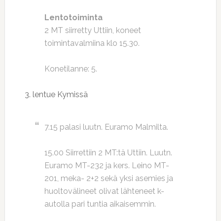
Lentotoiminta
2 MT siirretty Uttiin, koneet
toimintavalmiina klo 15.30.
Konetilanne: 5.
3. lentue Kymissä
7.15 palasi luutn. Euramo Malmilta.
15.00 Siirrettiin 2 MT:tä Uttiin. Luutn.
Euramo MT-232 ja kers. Leino MT-
201, meka- 2+2 sekä yksi asemies ja
huoltovälineet olivat lähteneet k-
autolla pari tuntia aikaisemmin.