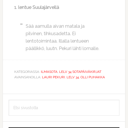
1. lentue Suulajärvellä
Sää aamulla aivan matala ja
pilvinen, tihkusadetta. Ei
lentotoimintaa. Illalla lentueen
päällikkö, luutn. Pekuri lähti lomalle.
KATEGORIASSA:
ILMASOTA
,
LELV 34 SOTAPÄIVÄKIRJAT
AVAINSANOILLA:
LAURI PEKURI
,
LELV 34
,
OLLI PUHAKKA
Ensisijainen
Etsi
sivupalkki
sivustolta