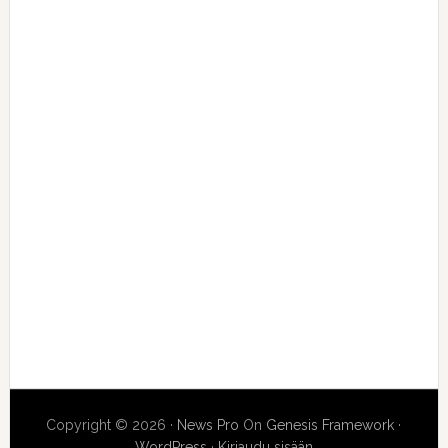
Copyright © 2026 ·
News Pro
On
Genesis Framework
·
WordPress
·
Kirjaudu sisään