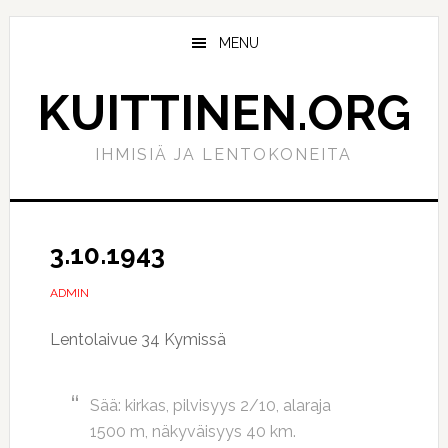
Hyppää
Hyppää
pääsisältöön
ensisijaiseen
MENU
sivupalkkiin
KUITTINEN.ORG
IHMISIÄ JA LENTOKONEITA
3.10.1943
ADMIN
Lentolaivue 34 Kymissä
Sää: kirkas, pilvisyys 2/10, alaraja
1500 m, näkyväisyys 40 km.