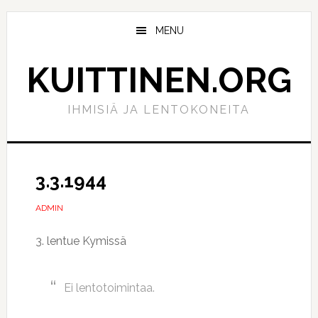
Hyppää
Hyppää
pääsisältöön
ensisijaiseen
MENU
sivupalkkiin
KUITTINEN.ORG
IHMISIÄ JA LENTOKONEITA
3.3.1944
ADMIN
3. lentue Kymissä
Ei lentotoimintaa.