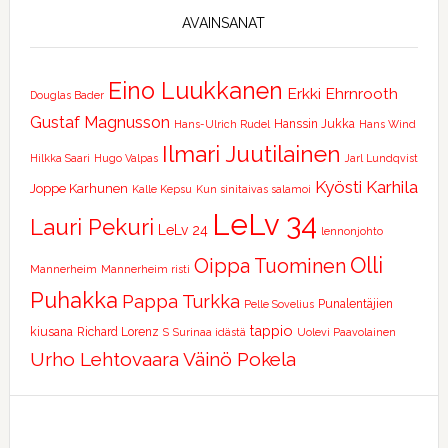
AVAINSANAT
Eino Luukkanen
Erkki Ehrnrooth
Douglas Bader
Gustaf Magnusson
Hanssin Jukka
Hans-Ulrich Rudel
Hans Wind
Ilmari Juutilainen
Hilkka Saari
Hugo Valpas
Jarl Lundqvist
Kyösti Karhila
Joppe Karhunen
Kalle Kepsu
Kun sinitaivas salamoi
LeLv 34
Lauri Pekuri
LeLv 24
lennonjohto
Olli
Oippa Tuominen
Mannerheim
Mannerheim risti
Puhakka
Pappa Turkka
Punalentäjien
Pelle Sovelius
tappio
kiusana
Richard Lorenz
S
Surinaa idästä
Uolevi Paavolainen
Urho Lehtovaara
Väinö Pokela