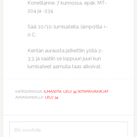
Konetilanne: 7 kunnossa, epäk. MT-
204 ja -234.
Sää: 10/10, lumisateita, lämpötila +-
0 C.
Kentän aurausta jatkettiin yöllä 2-
3.3. ja saatiin se loppuun juuri kun
lumisateet aamulla taas alkoivat.
KATEGORIASSA:
ILMASOTA
,
LELV 34 SOTAPÄIVÄKIRJAT
AVAINSANOILLA:
LELV 34
Ensisijainen
Etsi
sivupalkki
sivustolta