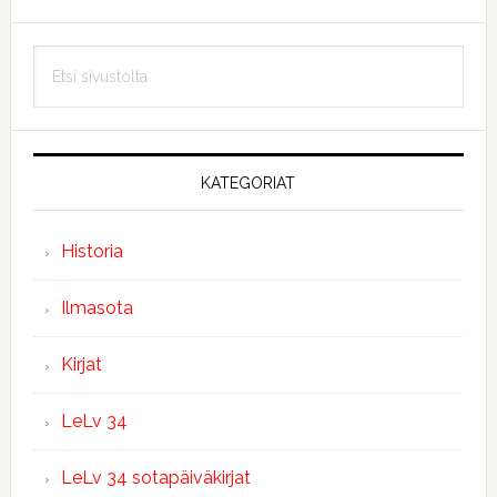
Ensisijainen
Etsi
sivupalkki
sivustolta
KATEGORIAT
Historia
Ilmasota
Kirjat
LeLv 34
LeLv 34 sotapäiväkirjat