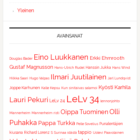
Yleinen
AVAINSANAT
Eino Luukkanen
Erkki Ehrnrooth
Douglas Bader
Gustaf Magnusson
Hanssin Jukka
Hans-Ulrich Rudel
Hans Wind
Ilmari Juutilainen
Hilkka Saari
Hugo Valpas
Jarl Lundqvist
Kyösti Karhila
Joppe Karhunen
Kalle Kepsu
Kun sinitaivas salamoi
LeLv 34
Lauri Pekuri
LeLv 24
lennonjohto
Olli
Oippa Tuominen
Mannerheim
Mannerheim risti
Puhakka
Pappa Turkka
Punalentäjien
Pelle Sovelius
tappio
kiusana
Richard Lorenz
S
Surinaa idästä
Uolevi Paavolainen