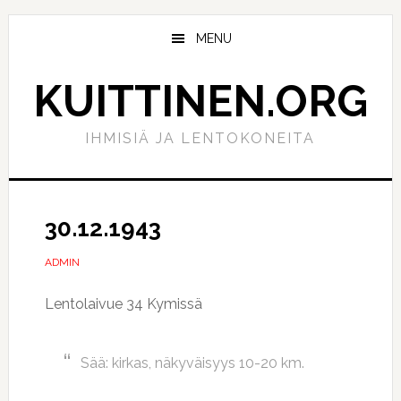
Hyppää
Hyppää
pääsisältöön
ensisijaiseen
MENU
sivupalkkiin
KUITTINEN.ORG
IHMISIÄ JA LENTOKONEITA
30.12.1943
ADMIN
Lentolaivue 34 Kymissä
Sää: kirkas, näkyväisyys 10-20 km.