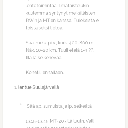
lentotoimintaa. Ilmataistelukin
kuulemma syntynyt meikäläisten
BW:n ja MT:en kanssa. Tuloksista ei
toistaiseksi tietoa.
Sää: melk. pilv., kork. 400-800 m.
Näk. 10-20 km. Tuuli etelä 1-3 ??.
Illalla selkenevää.
Konetil. ennallaan.
1. lentue Suulajärvellä
Sää ap. sumuista ja ip. selkeätä.
13.15-13.45 MT-207:llä luutn. Valli