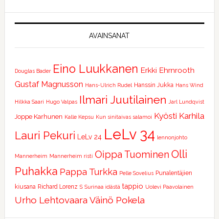
AVAINSANAT
Eino Luukkanen
Erkki Ehrnrooth
Douglas Bader
Gustaf Magnusson
Hanssin Jukka
Hans-Ulrich Rudel
Hans Wind
Ilmari Juutilainen
Hilkka Saari
Hugo Valpas
Jarl Lundqvist
Kyösti Karhila
Joppe Karhunen
Kalle Kepsu
Kun sinitaivas salamoi
LeLv 34
Lauri Pekuri
LeLv 24
lennonjohto
Olli
Oippa Tuominen
Mannerheim
Mannerheim risti
Puhakka
Pappa Turkka
Punalentäjien
Pelle Sovelius
tappio
kiusana
Richard Lorenz
S
Surinaa idästä
Uolevi Paavolainen
Urho Lehtovaara
Väinö Pokela