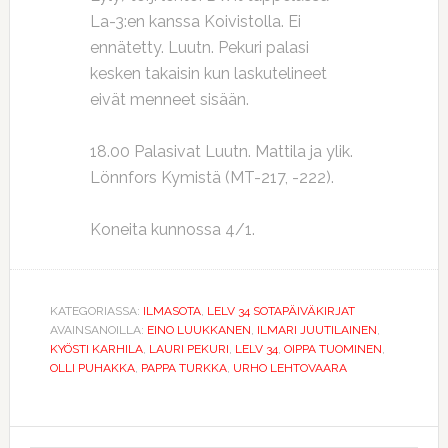
La-3:en kanssa Koivistolla. Ei
ennätetty. Luutn. Pekuri palasi
kesken takaisin kun laskutelineet
eivät menneet sisään.
18.00 Palasivat Luutn. Mattila ja ylik.
Lönnfors Kymistä (MT-217, -222).
Koneita kunnossa 4/1.
KATEGORIASSA:
ILMASOTA
,
LELV 34 SOTAPÄIVÄKIRJAT
AVAINSANOILLA:
EINO LUUKKANEN
,
ILMARI JUUTILAINEN
,
KYÖSTI KARHILA
,
LAURI PEKURI
,
LELV 34
,
OIPPA TUOMINEN
,
OLLI PUHAKKA
,
PAPPA TURKKA
,
URHO LEHTOVAARA
Ensisijainen