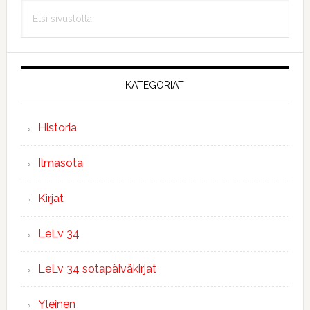
Etsi
sivupalkki
sivustolta
KATEGORIAT
Historia
Ilmasota
Kirjat
LeLv 34
LeLv 34 sotapäiväkirjat
Yleinen