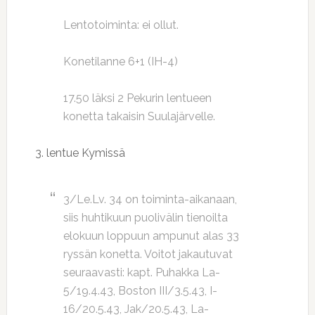
Lentotoiminta: ei ollut.
Konetilanne 6+1 (IH-4)
17.50 läksi 2 Pekurin lentueen
konetta takaisin Suulajärvelle.
3. lentue Kymissä
3/Le.Lv. 34 on toiminta-aikanaan,
siis huhtikuun puolivälin tienoilta
elokuun loppuun ampunut alas 33
ryssän konetta. Voitot jakautuvat
seuraavasti: kapt. Puhakka La-
5/19.4.43, Boston III/3.5.43, I-
16/20.5.43, Jak/20.5.43, La-