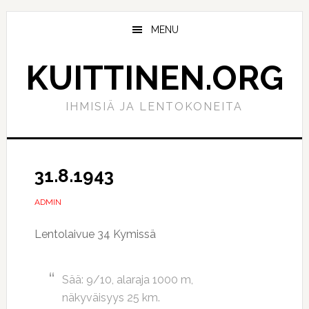
Hyppää
Hyppää
pääsisältöön
ensisijaiseen
MENU
sivupalkkiin
KUITTINEN.ORG
IHMISIÄ JA LENTOKONEITA
31.8.1943
ADMIN
Lentolaivue 34 Kymissä
Sää: 9/10, alaraja 1000 m,
näkyväisyys 25 km.