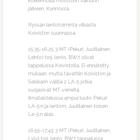
koelennolla moottorin vaihdon
jälkeen. Kunnossa.
Ryssän lentotoiminta vilkasta
Koiviston suunnassa.
15.35-16.25 3 MT (Pekuri, Juutilainen,
Lehto) torj. lento. BW:t olivat
tappelussa Koivistolla. Ei ennätetty
mukaan, mutta tavattiin Koiviston ja
Seiskarin välillä 2 LA-5 jotka
suojasivat MT-veneitä.
Ilmataistelussa ampui luutn. Pekuri
LA-5:n ja lentom. Juutilainen toisen
La-5:n alas.
16.55-17.45 3 MT (Pekuri, Juutilainen,
Lyly) torj. lento. BW:t tappelussa