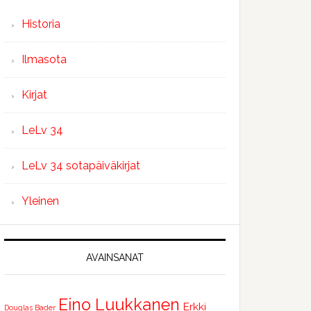
Historia
Ilmasota
Kirjat
LeLv 34
LeLv 34 sotapäiväkirjat
Yleinen
AVAINSANAT
Eino Luukkanen
Erkki
Douglas Bader