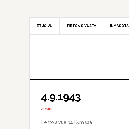
Hyppää
Hyppää
pääsisältöön
ensisijaiseen
sivupalkkiin
ETUSIVU
TIETOA SIVUSTA
ILMASOT
4.9.1943
ADMIN
Lentolaivue 34 Kymissä