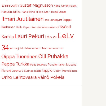
Ehrnrooth
Gustaf Magnusson
Hans-Ulrich Rudel
Hanssin Jukka
Hans Wind
Hilkka Saari
Hugo Valpas
Ilmari Juutilainen
Joppe
Jarl Lundqvist
Kyösti
Karhunen
Kalle Kepsu
Kun sinitaivas salamoi
LeLv
Lauri Pekuri
Karhila
LeLv 24
34
lennonjohto
Mannerheim
Mannerheim risti
Olli Puhakka
Oippa Tuominen
Pappa Turkka
Punalentäjien kiusana
Pelle Sovelius
tappio
Richard Lorenz
S
Surinaa idästä
Uolevi Paavolainen
Urho Lehtovaara
Väinö Pokela