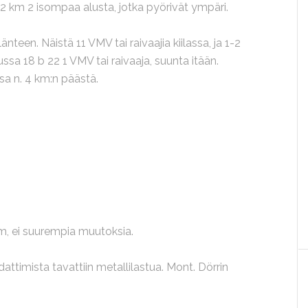
 1-2 km 2 isompaa alusta, jotka pyörivät ympäri.
nteen. Näistä 11 VMV tai raivaajia kiilassa, ja 1-2
sa 18 b 22 1 VMV tai raivaaja, suunta itään.
a n. 4 km:n päästä.
 m, ei suurempia muutoksia.
attimista tavattiin metallilastua. Mont. Dörrin