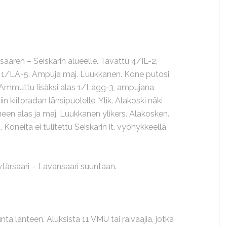
aaren – Seiskarin alueelle. Tavattu 4/IL-2,
1/LA-5. Ampuja maj. Luukkanen. Kone putosi
e. Ammuttu lisäksi alas 1/Lagg-3, ampujana
in kiitoradan länsipuolelle. Ylik. Alakoski näki
n alas ja maj. Luukkanen ylikers. Alakosken.
 Koneita ei tulitettu Seiskarin it. vyöhykkeellä,
tärsaari – Lavansaari suuntaan.
nta länteen. Aluksista 11 VMU tai raivaajia, jotka