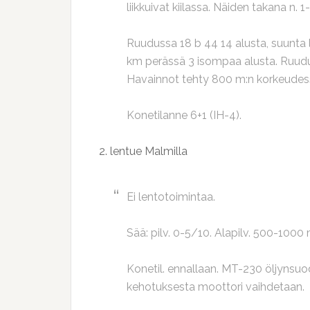
liikkuivat kiilassa. Näiden takana n.
Ruudussa 18 b 44 14 alusta, suunta lä
km perässä 3 isompaa alusta. Ruudus
Havainnot tehty 800 m:n korkeudess
Konetilanne 6+1 (IH-4).
2. lentue Malmilla
Ei lentotoimintaa.
Sää: pilv. 0-5/10. Alapilv. 500-1000
Konetil. ennallaan. MT-230 öljynsuod
kehotuksesta moottori vaihdetaan.