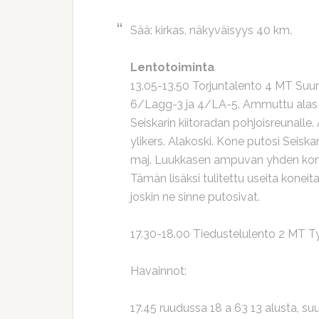
Sää: kirkas, näkyväisyys 40 km.
Lentotoiminta
13.05-13.50 Torjuntalento 4 MT Suurs
6/Lagg-3 ja 4/LA-5. Ammuttu alas 
Seiskarin kiitoradan pohjoisreunall
ylikers. Alakoski. Kone putosi Seiskari
maj. Luukkasen ampuvan yhden konee
Tämän lisäksi tulitettu useita koneita.
joskin ne sinne putosivat.
17.30-18.00 Tiedustelulento 2 MT Ty
Havainnot:
17.45 ruudussa 18 a 63 13 alusta, suu