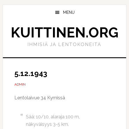
Hyppää
Hyppää
pääsisältöön
ensisijaiseen
MENU
sivupalkkiin
KUITTINEN.ORG
IHMISIÄ JA LENTOKONEITA
5.12.1943
ADMIN
Lentolaivue 34 Kymissä
Sää: 10/10, alaraja 100 m,
näkyväisyys 3-5 km.