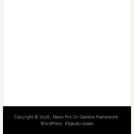
Copyright © 2026 ·
News Pro
On
Genesis Framework
·
WordPress
·
Kirjaudu sisään