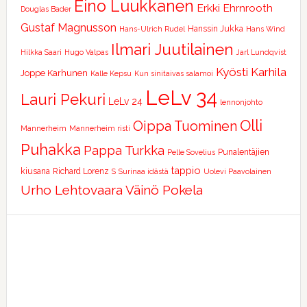
Eino Luukkanen
Erkki Ehrnrooth
Douglas Bader
Gustaf Magnusson
Hanssin Jukka
Hans-Ulrich Rudel
Hans Wind
Ilmari Juutilainen
Hilkka Saari
Hugo Valpas
Jarl Lundqvist
Kyösti Karhila
Joppe Karhunen
Kalle Kepsu
Kun sinitaivas salamoi
LeLv 34
Lauri Pekuri
LeLv 24
lennonjohto
Olli
Oippa Tuominen
Mannerheim
Mannerheim risti
Puhakka
Pappa Turkka
Punalentäjien
Pelle Sovelius
tappio
kiusana
Richard Lorenz
S
Surinaa idästä
Uolevi Paavolainen
Urho Lehtovaara
Väinö Pokela