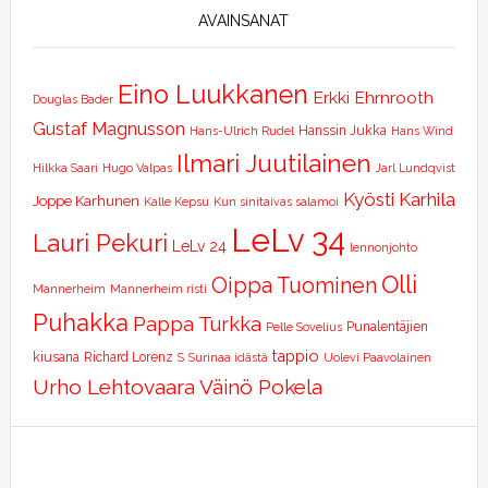
AVAINSANAT
Eino Luukkanen
Erkki Ehrnrooth
Douglas Bader
Gustaf Magnusson
Hanssin Jukka
Hans-Ulrich Rudel
Hans Wind
Ilmari Juutilainen
Hilkka Saari
Hugo Valpas
Jarl Lundqvist
Kyösti Karhila
Joppe Karhunen
Kalle Kepsu
Kun sinitaivas salamoi
LeLv 34
Lauri Pekuri
LeLv 24
lennonjohto
Olli
Oippa Tuominen
Mannerheim
Mannerheim risti
Puhakka
Pappa Turkka
Punalentäjien
Pelle Sovelius
tappio
kiusana
Richard Lorenz
S
Surinaa idästä
Uolevi Paavolainen
Urho Lehtovaara
Väinö Pokela