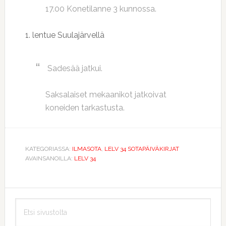
17.00 Konetilanne 3 kunnossa.
1. lentue Suulajärvellä
Sadesää jatkui.
Saksalaiset mekaanikot jatkoivat
koneiden tarkastusta.
KATEGORIASSA:
ILMASOTA
,
LELV 34 SOTAPÄIVÄKIRJAT
AVAINSANOILLA:
LELV 34
Ensisijainen
Etsi
sivupalkki
sivustolta