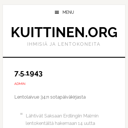
Hyppää
Hyppää
pääsisältöön
ensisijaiseen
MENU
sivupalkkiin
KUITTINEN.ORG
IHMISIÄ JA LENTOKONEITA
7.5.1943
ADMIN
Lentolaivue 34:n sotapäiväkirjasta
Lähtivät Saksaan Erdlingiin Malmin
lentokentältä hakemaan 14 uutta