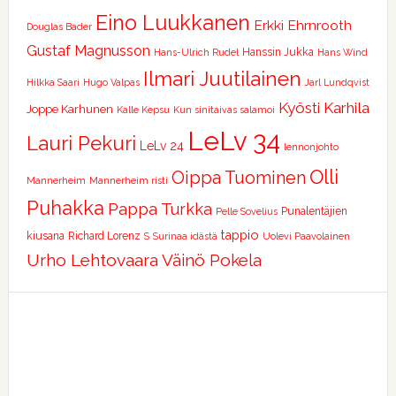
Eino Luukkanen
Erkki Ehrnrooth
Douglas Bader
Gustaf Magnusson
Hanssin Jukka
Hans-Ulrich Rudel
Hans Wind
Ilmari Juutilainen
Hilkka Saari
Hugo Valpas
Jarl Lundqvist
Kyösti Karhila
Joppe Karhunen
Kalle Kepsu
Kun sinitaivas salamoi
LeLv 34
Lauri Pekuri
LeLv 24
lennonjohto
Olli
Oippa Tuominen
Mannerheim
Mannerheim risti
Puhakka
Pappa Turkka
Punalentäjien
Pelle Sovelius
tappio
kiusana
Richard Lorenz
S
Surinaa idästä
Uolevi Paavolainen
Urho Lehtovaara
Väinö Pokela