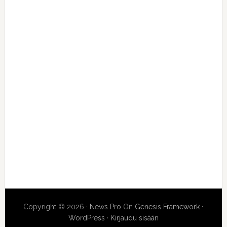
Copyright © 2026 ·
News Pro
On
Genesis Framework
·
WordPress
·
Kirjaudu sisään