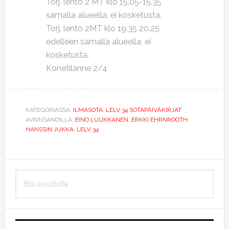
Torj. lento 2 MT klo 15.05-15.35
samalla alueella, ei kosketusta.
Torj. lento 2MT klo 19.35 20.25
edelleen samalla alueella, ei
kosketusta.
Konetilanne 2/4
KATEGORIASSA:
ILMASOTA
,
LELV 34 SOTAPÄIVÄKIRJAT
AVAINSANOILLA:
EINO LUUKKANEN
,
ERKKI EHRNROOTH
,
HANSSIN JUKKA
,
LELV 34
Ensisijainen
Etsi
sivupalkki
sivustolta