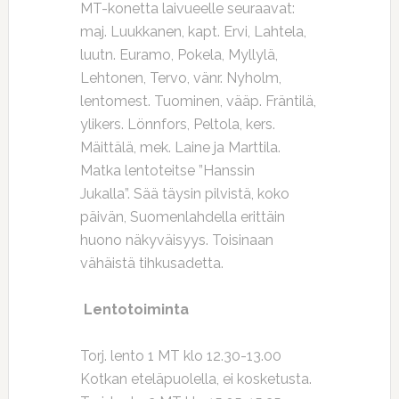
MT-konetta laivueelle seuraavat:
maj. Luukkanen, kapt. Ervi, Lahtela,
luutn. Euramo, Pokela, Myllylä,
Lehtonen, Tervo, vänr. Nyholm,
lentomest. Tuominen, vääp. Fräntilä,
ylikers. Lönnfors, Peltola, kers.
Mäittälä, mek. Laine ja Marttila.
Matka lentoteitse ”Hanssin
Jukalla”. Sää täysin pilvistä, koko
päivän, Suomenlahdella erittäin
huono näkyväisyys. Toisinaan
vähäistä tihkusadetta.
Lentotoiminta
Torj. lento 1 MT klo 12.30-13.00
Kotkan eteläpuolella, ei kosketusta.