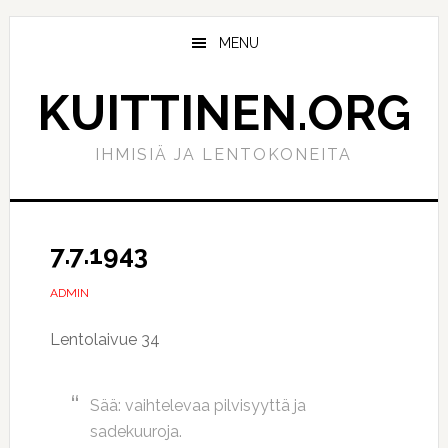
Hyppää
Hyppää
pääsisältöön
ensisijaiseen
MENU
sivupalkkiin
KUITTINEN.ORG
IHMISIÄ JA LENTOKONEITA
7.7.1943
ADMIN
Lentolaivue 34
Sää: vaihtelevaa pilvisyyttä ja
sadekuuroja.