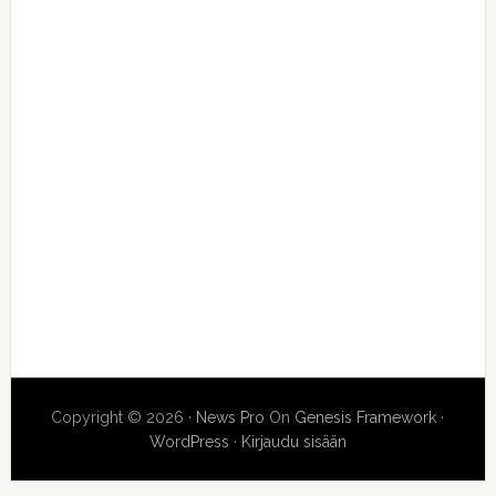
Copyright © 2026 ·
News Pro
On
Genesis Framework
·
WordPress
·
Kirjaudu sisään