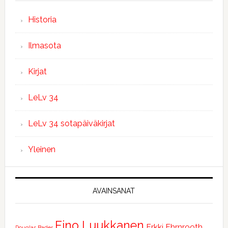
Historia
Ilmasota
Kirjat
LeLv 34
LeLv 34 sotapäiväkirjat
Yleinen
AVAINSANAT
Eino Luukkanen
Erkki Ehrnrooth
Douglas Bader