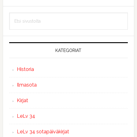
Ensisijainen
Etsi
sivupalkki
sivustolta
KATEGORIAT
Historia
Ilmasota
Kirjat
LeLv 34
LeLv 34 sotapäiväkirjat