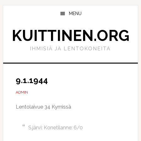
Hyppää
Hyppää
pääsisältöön
ensisijaiseen
MENU
sivupalkkiin
KUITTINEN.ORG
IHMISIÄ JA LENTOKONEITA
9.1.1944
ADMIN
Lentolaivue 34 Kymissä
S.järvi: Konetilanne: 6/0