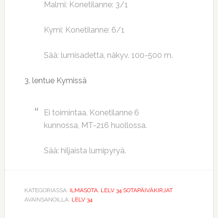
Malmi: Konetilanne: 3/1
Kymi: Konetilanne: 6/1
Sää: lumisadetta, näkyv. 100-500 m.
3. lentue Kymissä
Ei toimintaa. Konetilanne 6
kunnossa, MT-216 huollossa.
Sää: hiljaista lumipyryä.
KATEGORIASSA:
ILMASOTA
,
LELV 34 SOTAPÄIVÄKIRJAT
AVAINSANOILLA:
LELV 34