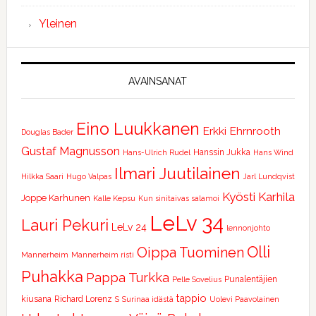
Yleinen
AVAINSANAT
Eino Luukkanen
Erkki Ehrnrooth
Douglas Bader
Gustaf Magnusson
Hanssin Jukka
Hans-Ulrich Rudel
Hans Wind
Ilmari Juutilainen
Hilkka Saari
Hugo Valpas
Jarl Lundqvist
Kyösti Karhila
Joppe Karhunen
Kalle Kepsu
Kun sinitaivas salamoi
LeLv 34
Lauri Pekuri
LeLv 24
lennonjohto
Olli
Oippa Tuominen
Mannerheim
Mannerheim risti
Puhakka
Pappa Turkka
Punalentäjien
Pelle Sovelius
tappio
kiusana
Richard Lorenz
S
Surinaa idästä
Uolevi Paavolainen