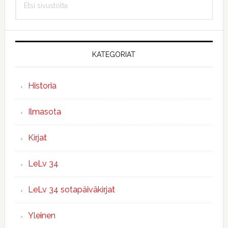
sivupalkki
sivustolta
KATEGORIAT
Historia
Ilmasota
Kirjat
LeLv 34
LeLv 34 sotapäiväkirjat
Yleinen