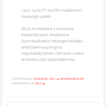
13.50-14.05 PY suoritti maalilennon
kaupungin päällä.
18.00 Konetilanne 5 kunnossa.
Keskiyöllä lensi viholliskone
Suomenlahdella Helsingin kohdalla
aiheuttaen kaupungissa
torjuntahälytyksen. Hämärän vuoksi
ei koneita ollut torjuntalennolla.
KATEGORIASSA:
ILMASOTA
,
LELV 34 SOTAPÄIVÄKIRJAT
AVAINSANOILLA:
LELV 34
Ensisijainen
Etsi