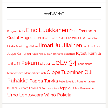
AVAINSANAT
Eino Luukkanen
Erkki Ehrnrooth
Douglas Bader
Gustaf Magnusson
Hanssin Jukka
Hans-Ulrich Rudel
Hans Wind
Ilmari Juutilainen
Hilkka Saari
Hugo Valpas
Jarl Lundqvist
Kyösti Karhila
Joppe Karhunen
Kalle Kepsu
Kun sinitaivas salamoi
LeLv 34
Lauri Pekuri
LeLv 24
lennonjohto
Olli
Oippa Tuominen
Mannerheim
Mannerheim risti
Puhakka
Pappa Turkka
Punalentäjien
Pelle Sovelius
tappio
kiusana
Richard Lorenz
S
Surinaa idästä
Uolevi Paavolainen
Urho Lehtovaara
Väinö Pokela