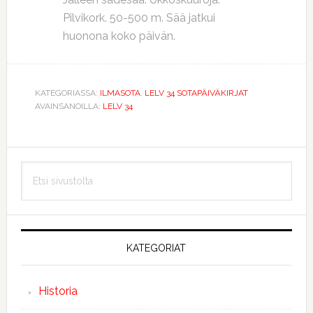
Pilvikork. 50-500 m. Sää jatkui
huonona koko päivän.
KATEGORIASSA:
ILMASOTA
,
LELV 34 SOTAPÄIVÄKIRJAT
AVAINSANOILLA:
LELV 34
Ensisijainen
Etsi
sivupalkki
sivustolta
KATEGORIAT
Historia