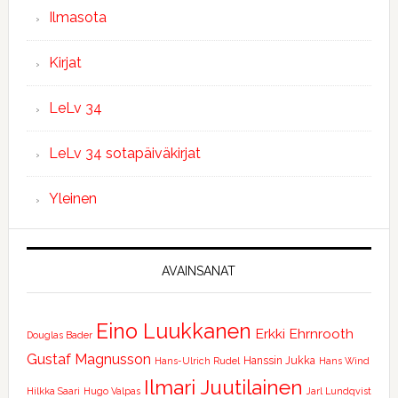
Ilmasota
Kirjat
LeLv 34
LeLv 34 sotapäiväkirjat
Yleinen
AVAINSANAT
Eino Luukkanen
Erkki Ehrnrooth
Douglas Bader
Gustaf Magnusson
Hanssin Jukka
Hans-Ulrich Rudel
Hans Wind
Ilmari Juutilainen
Hilkka Saari
Hugo Valpas
Jarl Lundqvist