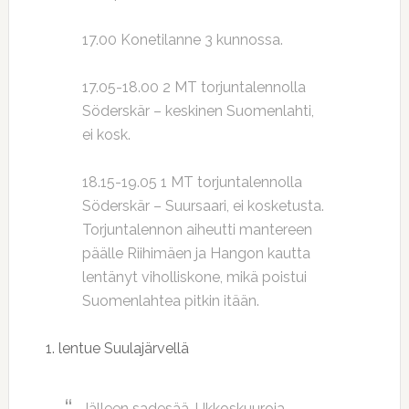
17.00 Konetilanne 3 kunnossa.
17.05-18.00 2 MT torjuntalennolla
Söderskär – keskinen Suomenlahti,
ei kosk.
18.15-19.05 1 MT torjuntalennolla
Söderskär – Suursaari, ei kosketusta.
Torjuntalennon aiheutti mantereen
päälle Riihimäen ja Hangon kautta
lentänyt viholliskone, mikä poistui
Suomenlahtea pitkin itään.
1. lentue Suulajärvellä
Jälleen sadesää. Ukkoskuuroja.