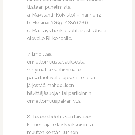
tilataan puhelimista:
a. Makslahti (Koivisto) – Ihanne 12
b. Helsinki 02691/280 (261)
c. Määräys henkilökohtaisesti Utissa
olevalle RI-koneelle.
7. Ilmoittaa
onnettomuustapauksesta
viipymättä vanhimmalle
paikallaolevalle upseerille, joka
järjestää mahdollisen
hävittäjäsuojan tai partioinnin
onnettomuuspaikan yllä.
8. Tekee ehdotuksen laivueen
komentajalle keskiviikkoisin tai
muuten kentän kunnon