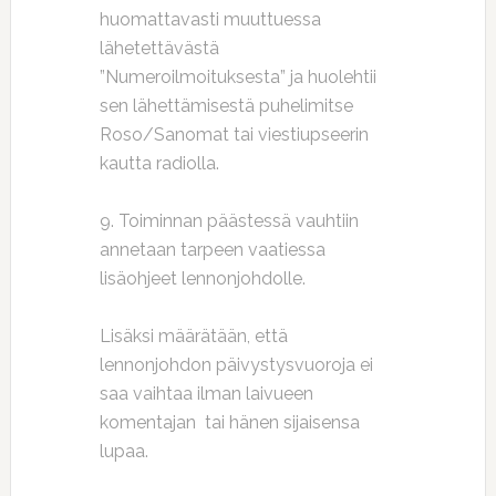
huomattavasti muuttuessa
lähetettävästä
”Numeroilmoituksesta” ja huolehtii
sen lähettämisestä puhelimitse
Roso/Sanomat tai viestiupseerin
kautta radiolla.
9. Toiminnan päästessä vauhtiin
annetaan tarpeen vaatiessa
lisäohjeet lennonjohdolle.
Lisäksi määrätään, että
lennonjohdon päivystysvuoroja ei
saa vaihtaa ilman laivueen
komentajan tai hänen sijaisensa
lupaa.