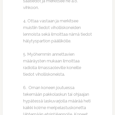
säätiedot ja merkitsee ne a.o.
vihkoon.
4. Ottaa vastaan ja merkitsee
muistiin tiedot viholliskoneiden
lennoista sekä ilmoittaa nämä tiedot
hälytyspartion päällikölle.
5. Myöhemmin annettavien
määräysten mukaan ilmoittaa
radiolla ilmassaoleville koneille
tiedot viholliskoneista.
6. Oman koneen joutuessa
tekemään pakkolaskun tai ohjaajan
hypätessä laskuvarjolla määrää heti
kaikki kolme meripelastuskonetta
lähtemään etsintälennolle. Koneet