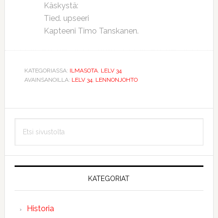
Käskystä:
Tied. upseeri
Kapteeni Timo Tanskanen.
KATEGORIASSA:
ILMASOTA
,
LELV 34
AVAINSANOILLA:
LELV 34
,
LENNONJOHTO
Ensisijainen
Etsi
sivupalkki
sivustolta
KATEGORIAT
Historia