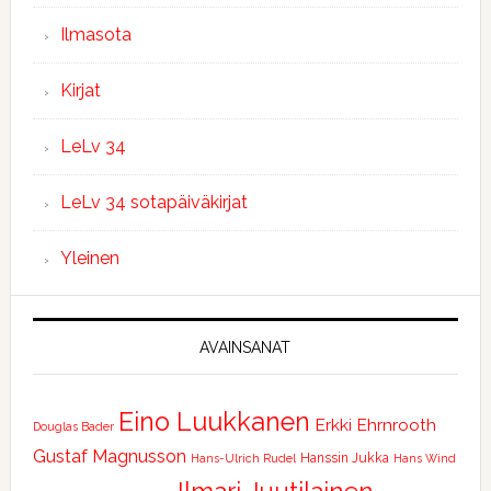
Ilmasota
Kirjat
LeLv 34
LeLv 34 sotapäiväkirjat
Yleinen
AVAINSANAT
Eino Luukkanen
Erkki Ehrnrooth
Douglas Bader
Gustaf Magnusson
Hanssin Jukka
Hans-Ulrich Rudel
Hans Wind