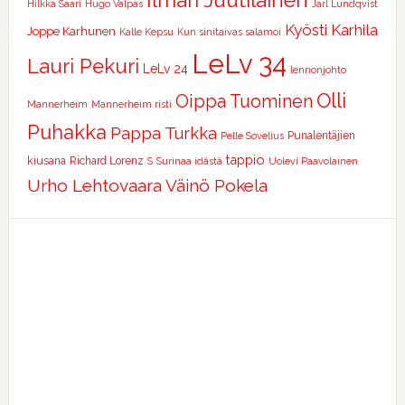
Ilmari Juutilainen
Hilkka Saari
Hugo Valpas
Jarl Lundqvist
Kyösti Karhila
Joppe Karhunen
Kalle Kepsu
Kun sinitaivas salamoi
LeLv 34
Lauri Pekuri
LeLv 24
lennonjohto
Olli
Oippa Tuominen
Mannerheim
Mannerheim risti
Puhakka
Pappa Turkka
Punalentäjien
Pelle Sovelius
tappio
kiusana
Richard Lorenz
S
Surinaa idästä
Uolevi Paavolainen
Urho Lehtovaara
Väinö Pokela