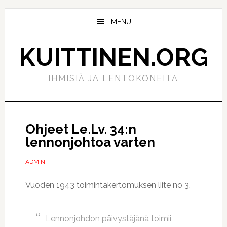
Hyppää
Hyppää
pääsisältöön
ensisijaiseen
MENU
sivupalkkiin
KUITTINEN.ORG
IHMISIÄ JA LENTOKONEITA
Ohjeet Le.Lv. 34:n
lennonjohtoa varten
ADMIN
Vuoden 1943 toimintakertomuksen liite no 3.
Lennonjohdon päivystäjänä toimii