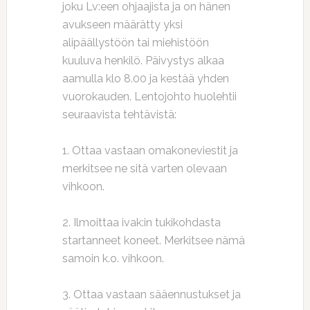
joku Lv:een ohjaajista ja on hänen
avukseen määrätty yksi
alipäällystöön tai miehistöön
kuuluva henkilö. Päivystys alkaa
aamulla klo 8.00 ja kestää yhden
vuorokauden. Lentojohto huolehtii
seuraavista tehtävistä:
1. Ottaa vastaan omakoneviestit ja
merkitsee ne sitä varten olevaan
vihkoon.
2. Ilmoittaa ivak:in tukikohdasta
startanneet koneet. Merkitsee nämä
samoin k.o. vihkoon.
3. Ottaa vastaan sääennustukset ja