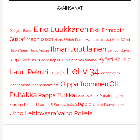
AVAINSANAT
Eino Luukkanen
Erkki Ehrnrooth
Douglas Bader
Gustaf Magnusson
Hanssin Jukka
Hans-Ulrich Rudel
Hans Wind
Ilmari Juutilainen
Hilkka Saari
Hugo Valpas
Jarl Lundqvist
Kyösti Karhila
Joppe Karhunen
Kalle Kepsu
Kun sinitaivas salamoi
LeLv 34
Lauri Pekuri
LeLv 24
lennonjohto
Olli
Oippa Tuominen
Mannerheim
Mannerheim risti
Puhakka
Pappa Turkka
Punalentäjien
Pelle Sovelius
tappio
kiusana
Richard Lorenz
S
Surinaa idästä
Uolevi Paavolainen
Urho Lehtovaara
Väinö Pokela