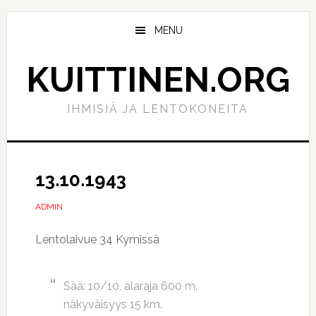
Hyppää
Hyppää
pääsisältöön
ensisijaiseen
MENU
sivupalkkiin
KUITTINEN.ORG
IHMISIÄ JA LENTOKONEITA
13.10.1943
ADMIN
Lentolaivue 34 Kymissä
Sää: 10/10, alaraja 600 m,
näkyväisyys 15 km.