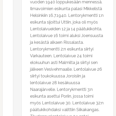
vuoden 1940 loppukesään mennessä.
Ilmavoimien esikunta palasi Mikkelistä
Helsinkiin 16.7.1940. Lentorykmentti 1:n
esikunta sijoittui Uttiin, joka oli myös
Lentolaivueiden 12 ja 14 päätukikohta.
Lentolaivue 16 toimi aluksi Joensuusta
ja kesästä alkaen Rissalasta.
Lentorykmentti 2:n esikunta siirtyi
Varkauteen. Lentolaivue 24 toimi
elokuuhun asti Malmilta ja siirtyi sen
jälkeen Vesivehmaalle. Lentolaivue 26
siirtyi toukokuussa Joroisiin ja
lentolaivue 28 kesäkuussa
Naarajärvelle. Lentorykmentti 3:n
esikunta asettui Poriin, jossa toimi
myös Lentolaivue 30. Lentolaivue 32:n
päätukikohdaksi valittiin Siikakangas.