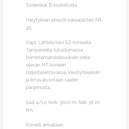
Söderskär. Ei kosketusta.
Hälytyksen aiheutti saksalaisten AR-
95.
Kapt. Lahtela kävi SZ-koneella
Tampereella tutustumassa
toimintamahdollisuuksiin siellä
olevan MT-koneen
torjuntatehtävässä. Viestiyhteyksiin
ja ilmavalvontaan saatiin
parannusta.
Sää: 4/10, kork. 3000 m. Näk. yli 20
km.
Konetil. ennallaan.