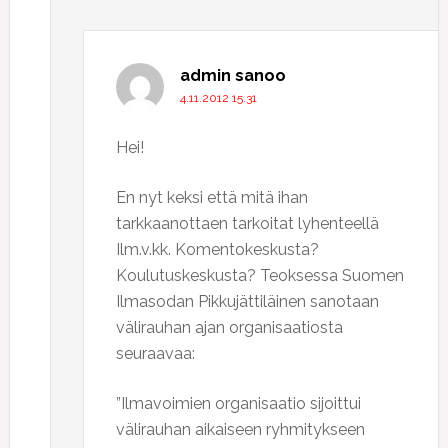
admin
sanoo
4.11.2012 15.31
Hei!
En nyt keksi että mitä ihan
tarkkaanottaen tarkoitat lyhenteellä
Ilm.v.kk. Komentokeskusta?
Koulutuskeskusta? Teoksessa Suomen
Ilmasodan Pikkujättiläinen sanotaan
välirauhan ajan organisaatiosta
seuraavaa:
”Ilmavoimien organisaatio sijoittui
välirauhan aikaiseen ryhmitykseen