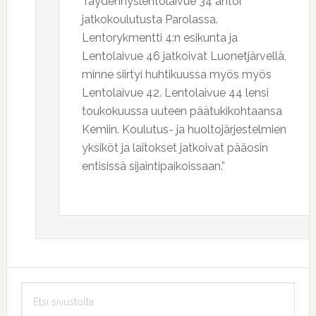
Täydennyslentolaivue 34 antoi
jatkokoulutusta Parolassa.
Lentorykmentti 4:n esikunta ja
Lentolaivue 46 jatkoivat Luonetjärvellä,
minne siirtyi huhtikuussa myös myös
Lentolaivue 42. Lentolaivue 44 lensi
toukokuussa uuteen päätukikohtaansa
Kemiin. Koulutus- ja huoltojärjestelmien
yksiköt ja laitokset jatkoivat pääosin
entisissä sijaintipaikoissaan.”
Ensisijainen
Etsi
sivupalkki
sivustolta