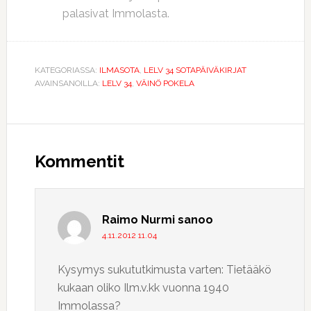
palasivat Immolasta.
KATEGORIASSA:
ILMASOTA
,
LELV 34 SOTAPÄIVÄKIRJAT
AVAINSANOILLA:
LELV 34
,
VÄINÖ POKELA
Lukijan
vuorovaikutus
Kommentit
Raimo Nurmi
sanoo
4.11.2012 11.04
Kysymys sukututkimusta varten: Tietääkö
kukaan oliko Ilm.v.kk vuonna 1940
Immolassa?