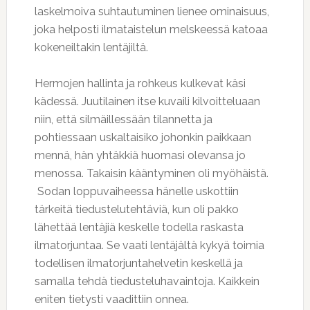
laskelmoiva suhtautuminen lienee ominaisuus,
joka helposti ilmataistelun melskeessä katoaa
kokeneiltakin lentäjiltä.
Hermojen hallinta ja rohkeus kulkevat käsi
kädessä. Juutilainen itse kuvaili kilvoitteluaan
niin, että silmäillessään tilannetta ja
pohtiessaan uskaltaisiko johonkin paikkaan
mennä, hän yhtäkkiä huomasi olevansa jo
menossa. Takaisin kääntyminen oli myöhäistä.
Sodan loppuvaiheessa hänelle uskottiin
tärkeitä tiedustelutehtäviä, kun oli pakko
lähettää lentäjiä keskelle todella raskasta
ilmatorjuntaa. Se vaati lentäjältä kykyä toimia
todellisen ilmatorjuntahelvetin keskellä ja
samalla tehdä tiedusteluhavaintoja. Kaikkein
eniten tietysti vaadittiin onnea.