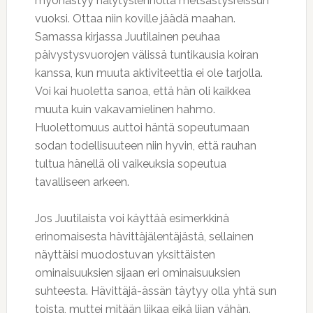
myöhästyy hälytyslennolta metsästysreissun
vuoksi. Ottaa niin koville jäädä maahan.
Samassa kirjassa Juutilainen peuhaa
päivystysvuorojen välissä tuntikausia koiran
kanssa, kun muuta aktiviteettia ei ole tarjolla.
Voi kai huoletta sanoa, että hän oli kaikkea
muuta kuin vakavamielinen hahmo.
Huolettomuus auttoi häntä sopeutumaan
sodan todellisuuteen niin hyvin, että rauhan
tultua hänellä oli vaikeuksia sopeutua
tavalliseen arkeen.
Jos Juutilaista voi käyttää esimerkkinä
erinomaisesta hävittäjälentäjästä, sellainen
näyttäisi muodostuvan yksittäisten
ominaisuuksien sijaan eri ominaisuuksien
suhteesta. Hävittäjä-ässän täytyy olla yhtä sun
toista, muttei mitään liikaa eikä liian vähän.