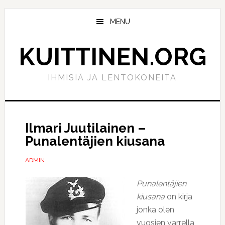
Hyppää
Hyppää
pääsisältöön
ensisijaiseen
MENU
sivupalkkiin
KUITTINEN.ORG
IHMISIÄ JA LENTOKONEITA
Ilmari Juutilainen –
Punalentäjien kiusana
ADMIN
Punalentäjien
kiusana
on kirja
jonka olen
vuosien varrella