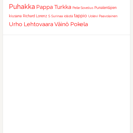
Puhakka
Pappa Turkka
Punalentäjien
Pelle Sovelius
tappio
kiusana
Richard Lorenz
S
Surinaa idästä
Uolevi Paavolainen
Urho Lehtovaara
Väinö Pokela