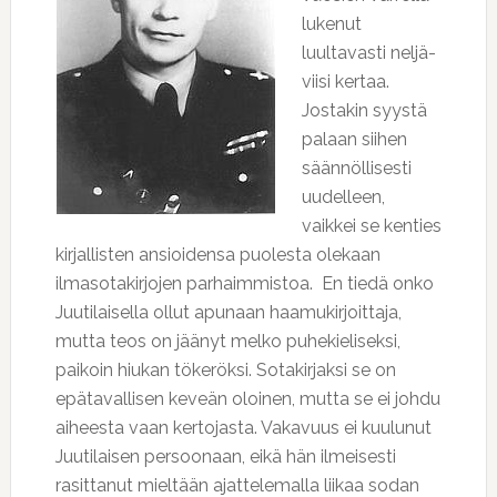
lukenut
luultavasti neljä-
viisi kertaa.
Jostakin syystä
palaan siihen
säännöllisesti
uudelleen,
vaikkei se kenties
kirjallisten ansioidensa puolesta olekaan
ilmasotakirjojen parhaimmistoa. En tiedä onko
Juutilaisella ollut apunaan haamukirjoittaja,
mutta teos on jäänyt melko puhekieliseksi,
paikoin hiukan tökeröksi. Sotakirjaksi se on
epätavallisen keveän oloinen, mutta se ei johdu
aiheesta vaan kertojasta. Vakavuus ei kuulunut
Juutilaisen persoonaan, eikä hän ilmeisesti
rasittanut mieltään ajattelemalla liikaa sodan