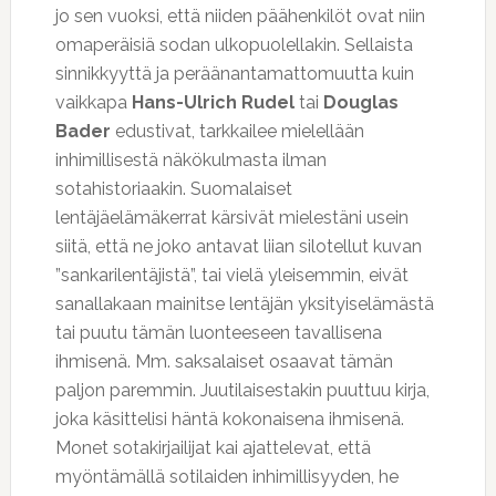
jo sen vuoksi, että niiden päähenkilöt ovat niin
omaperäisiä sodan ulkopuolellakin. Sellaista
sinnikkyyttä ja peräänantamattomuutta kuin
vaikkapa
Hans-Ulrich Rudel
tai
Douglas
Bader
edustivat, tarkkailee mielellään
inhimillisestä näkökulmasta ilman
sotahistoriaakin. Suomalaiset
lentäjäelämäkerrat kärsivät mielestäni usein
siitä, että ne joko antavat liian silotellut kuvan
”sankarilentäjistä”, tai vielä yleisemmin, eivät
sanallakaan mainitse lentäjän yksityiselämästä
tai puutu tämän luonteeseen tavallisena
ihmisenä. Mm. saksalaiset osaavat tämän
paljon paremmin. Juutilaisestakin puuttuu kirja,
joka käsittelisi häntä kokonaisena ihmisenä.
Monet sotakirjailijat kai ajattelevat, että
myöntämällä sotilaiden inhimillisyyden, he