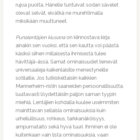
rujoa puolta. Hänelle tuntuivat sodan sävelet
olevat selvät, eivätkä ne murehtimalla
miksikään muuttuneet.
Punalentäjien kiusana
on kiinnostava kirja
ainakin sen vuoksi, että sen kautta voi päästä
käsiksi siihen millaisesta ihmisestä tulee
hävittäjä-ässä. Samat ominaisuudet lienevät
universaaleja kaikenlaisille menestyneille
sotilaille. Jos tutkiskeltaisiin kaikkien
Mannerheim-ristin saaneiden persoonallisuutta,
luultavasti löydettäisiin paljon saman tyypin
miehiä. Lentäjien kohdalla kuulee useimmiten
mainittavan sellaisia ominaisuuksia kuin
urheilullisuus, rohkeus, tarkkanäköisyys,
ampumataito sekä hyvä tuuri. Ihminen ei ole
kuitenkaan vain lista ominaisuuksia, vaan