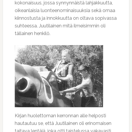
kokonaisuus, jossa synnynnäistä lahjakkuutta,
oikeanlaisia luonteenominaisuuksia sekä omaa
kiinnostusta ja innokkuutta on oltava sopivassa
suhteessa. Juutilainen mitä ilmeisimmin oli
tällainen henkilö.
Kirjan huolettoman kerronnan alle helposti
hautautuu se, että Juutilainen oli erinomaisen
taitava lentäjä, joka otti taistelussa vakavasti