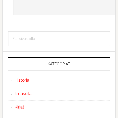
Ensisijainen
Etsi
sivupalkki
sivustolta
KATEGORIAT
Historia
Ilmasota
Kirjat