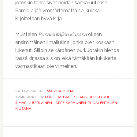
jotenkin tahraisivat heidän sankaruutensa.
Samalla jää ymmärtämättä se, kuinka
kirjoitetaan hyvä kirja.
Muistelen
Punalentäjien kiusana
olleen
ensimmäinen ilmailukirja, jonka olen koskaan
lukenut. Silloin se kärpänen puri. Jotakin hienoa
tässä kirjassa siis on, eikä tämäkään lukukerta
varmastikaan ole viimeinen.
KATEGORIASSA:
ILMASOTA
,
KIRJAT
AVAINSANOILLA:
DOUGLAS BADER
,
HANS-ULRICH RUDEL
,
ILMARI JUUTILAINEN
,
JOPPE KARHUNEN
,
PUNALENTÄJIEN
KIUSANA
Lukijan