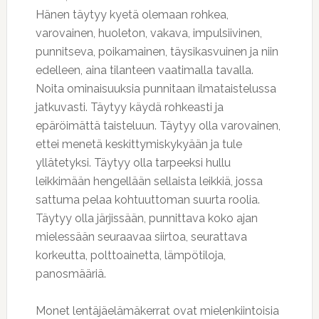
Hänen täytyy kyetä olemaan rohkea,
varovainen, huoleton, vakava, impulsiivinen,
punnitseva, poikamainen, täysikasvuinen ja niin
edelleen, aina tilanteen vaatimalla tavalla.
Noita ominaisuuksia punnitaan ilmataistelussa
jatkuvasti. Täytyy käydä rohkeasti ja
epäröimättä taisteluun. Täytyy olla varovainen,
ettei menetä keskittymiskykyään ja tule
yllätetyksi. Täytyy olla tarpeeksi hullu
leikkimään hengellään sellaista leikkiä, jossa
sattuma pelaa kohtuuttoman suurta roolia.
Täytyy olla järjissään, punnittava koko ajan
mielessään seuraavaa siirtoa, seurattava
korkeutta, polttoainetta, lämpötiloja,
panosmääriä.
Monet lentäjäelämäkerrat ovat mielenkiintoisia