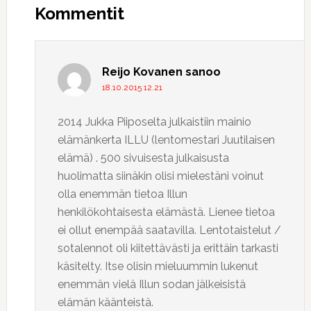
vuorovaikutus
Kommentit
Reijo Kovanen
sanoo
18.10.2015 12.21
2014 Jukka Piiposelta julkaistiin mainio
elämänkerta ILLU (lentomestari Juutilaisen
elämä) . 500 sivuisesta julkaisusta
huolimatta siinäkin olisi mielestäni voinut
olla enemmän tietoa Illun
henkilökohtaisesta elämästä. Lienee tietoa
ei ollut enempää saatavilla. Lentotaistelut /
sotalennot oli kiitettävästi ja erittäin tarkasti
käsitelty. Itse olisin mieluummin lukenut
enemmän vielä Illun sodan jälkeisistä
elämän käänteistä.