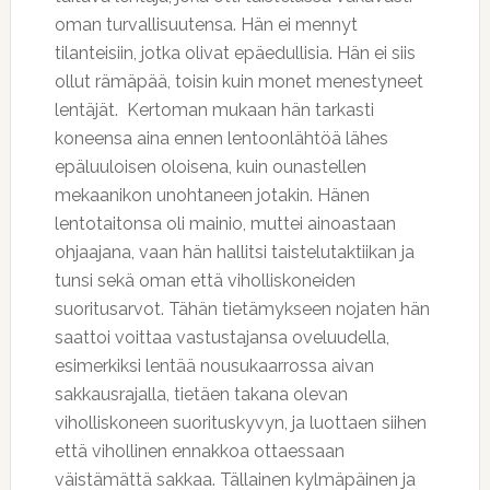
oman turvallisuutensa. Hän ei mennyt
tilanteisiin, jotka olivat epäedullisia. Hän ei siis
ollut rämäpää, toisin kuin monet menestyneet
lentäjät. Kertoman mukaan hän tarkasti
koneensa aina ennen lentoonlähtöä lähes
epäluuloisen oloisena, kuin ounastellen
mekaanikon unohtaneen jotakin. Hänen
lentotaitonsa oli mainio, muttei ainoastaan
ohjaajana, vaan hän hallitsi taistelutaktiikan ja
tunsi sekä oman että viholliskoneiden
suoritusarvot. Tähän tietämykseen nojaten hän
saattoi voittaa vastustajansa oveluudella,
esimerkiksi lentää nousukaarrossa aivan
sakkausrajalla, tietäen takana olevan
viholliskoneen suorituskyvyn, ja luottaen siihen
että vihollinen ennakkoa ottaessaan
väistämättä sakkaa. Tällainen kylmäpäinen ja