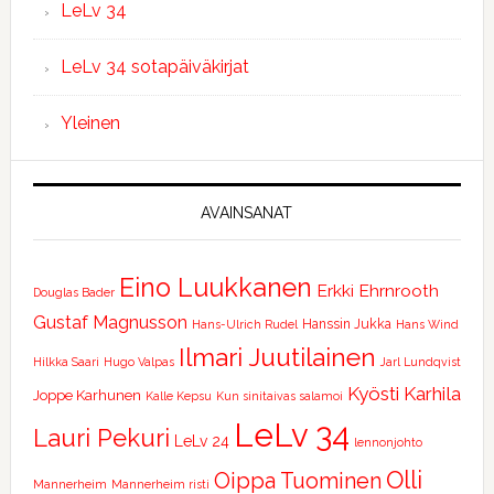
LeLv 34
LeLv 34 sotapäiväkirjat
Yleinen
AVAINSANAT
Eino Luukkanen
Erkki Ehrnrooth
Douglas Bader
Gustaf Magnusson
Hanssin Jukka
Hans-Ulrich Rudel
Hans Wind
Ilmari Juutilainen
Hilkka Saari
Hugo Valpas
Jarl Lundqvist
Kyösti Karhila
Joppe Karhunen
Kalle Kepsu
Kun sinitaivas salamoi
LeLv 34
Lauri Pekuri
LeLv 24
lennonjohto
Olli
Oippa Tuominen
Mannerheim
Mannerheim risti